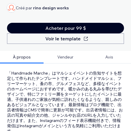
Créé par
rino design works
Acheter pour 99 $
Voir le template
À propos
Vendeur
Avis
「Handmade Marche」はマルシェイベントの告知サイトを想
定して作られたテンプレートです。ハンドメイドマルシェ、フ
リーマーケット、蚤の市、グルメフェスなど、多様なイベント
のホームページにおすすめです。暖かみのある丸みを帯びたデ
ザインで、特にファミリー層をターゲットにしたイベントに最
適。子供連れのご家族が気軽に訪れたくなるような、親しみの
あるビジュアルとなっています。最新情報はブログ機能で、出
店者情報はCMSで簡単に更新が可能です。出店者情報には、お
店の写真や紹介文の他、ジャンルやお店のURLを入力していた
だけます。また、Instagramのフィード表示機能付きで、情報
発信はInstagramがメインという方も気軽にご利用いただけま
す。