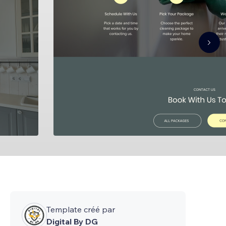
Template créé par
Digital By DG