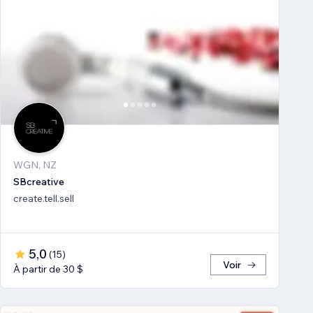
WGN, NZ
SBcreative
create.tell.sell
5,0
(
15
)
Voir
À partir de 30 $