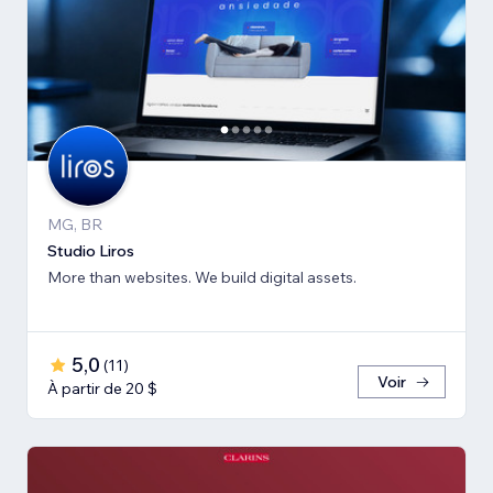
MG, BR
Studio Liros
More than websites. We build digital assets.
5,0
(
11
)
Voir
À partir de 20 $