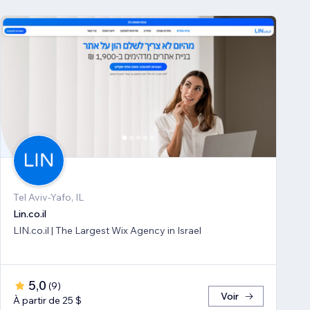
Tel Aviv-Yafo, IL
Lin.co.il
LIN.co.il | The Largest Wix Agency in Israel
5,0
(
9
)
Voir
À partir de 25 $