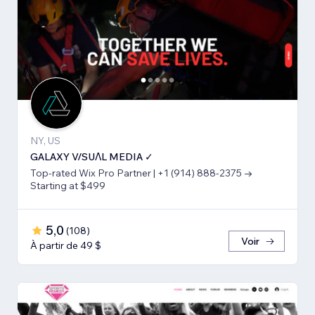
NY, US
GALAXY V/SUΛL MEDIA ✓
Top-rated Wix Pro Partner | +1 (914) 888-2375 →
Starting at $499
5,0
(
108
)
Voir
À partir de 49 $