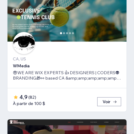
CA, US
WMedia
😎WE ARE WIX EXPERTS 👍 DESIGNERS | CODERS👽
BRANDING🎁👀 based CA &amp;amp;amp;amp;amp;
TLV
4,9
(
82
)
Voir
À partir de 100 $