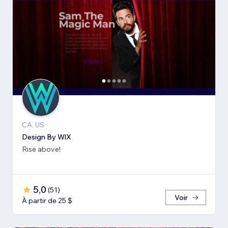
CA, US
Design By WlX
Rise above!
5,0
(
51
)
Voir
À partir de 25 $