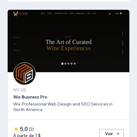
NY, US
Wix Business Pro
Wix Professional Web Design and SEO Services in
North America
5,0
(
2
)
Voir
À partir de 1 $