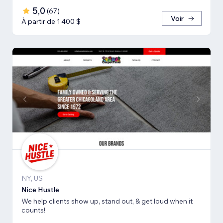
5,0
(
67
)
Voir
À partir de 1 400 $
NY, US
Nice Hustle
We help clients show up, stand out, & get loud when it
counts!