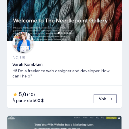
NC, US
Sarah Kornblum
Hi! I'm a freelance web designer and developer. How
can I help?
5,0
(
40
)
Voir
À partir de 500 $