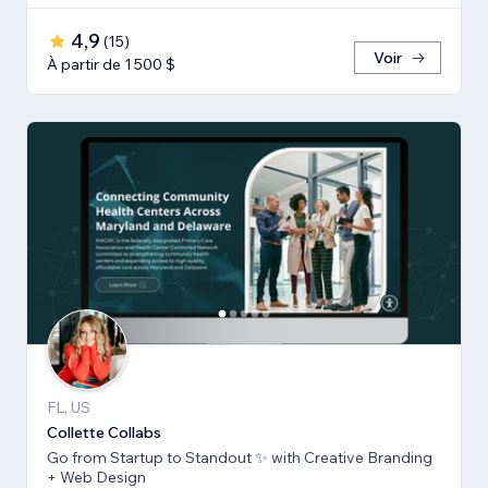
4,9
(
15
)
Voir
À partir de 1 500 $
FL, US
Collette Collabs
Go from Startup to Standout ✨ with Creative Branding
+ Web Design