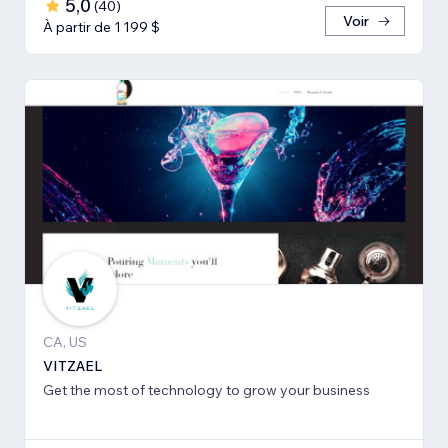
5,0
(
40
)
Voir
À partir de 1 199 $
CA, US
VITZAEL
Get the most of technology to grow your business