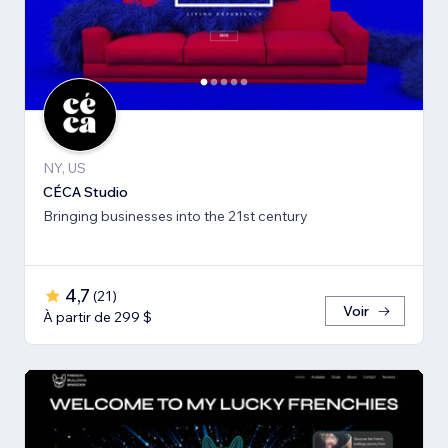
NY, US
CÉCA Studio
Bringing businesses into the 21st century
4,7
(
21
)
Voir
À partir de 299 $