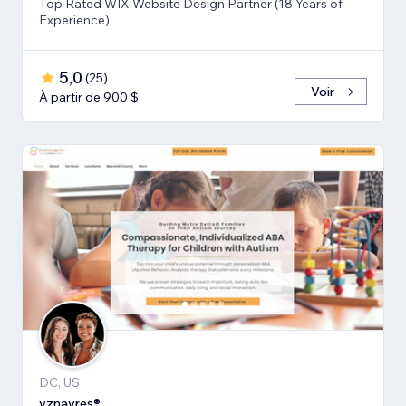
Top Rated WIX Website Design Partner (18 Years of
Experience)
5,0
(
25
)
Voir
À partir de 900 $
DC, US
vznayres®