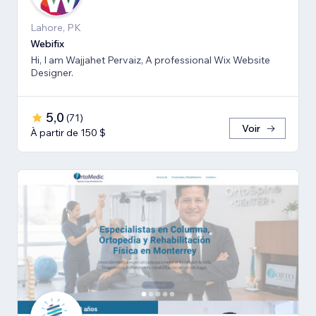
Lahore, PK
Webifix
Hi, I am Wajjahet Pervaiz, A professional Wix Website
Designer.
5,0
(
71
)
Voir
À partir de 150 $