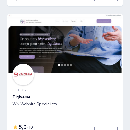
CO, US
Digiverse
Wix Website Specialists
5,0
(
10
)