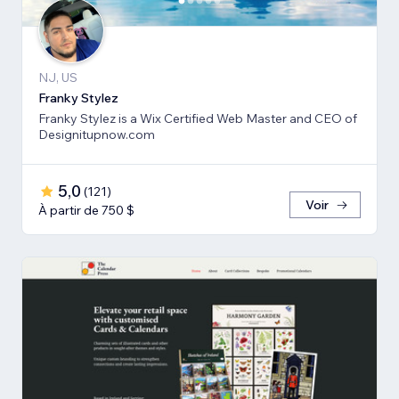
NJ, US
Franky Stylez
Franky Stylez is a Wix Certified Web Master and CEO of
Designitupnow.com
5,0
(
121
)
Voir
À partir de 750 $