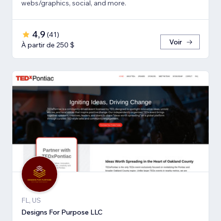
webs/graphics, social, and more.
4,9
(
41
)
Voir
À partir de 250 $
FL, US
Designs For Purpose LLC