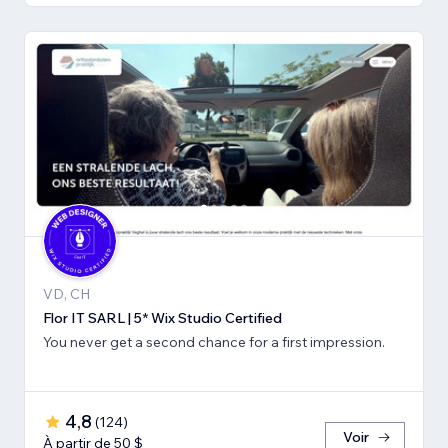
VD, CH
Flor IT SARL | 5* Wix Studio Certified
You never get a second chance for a first impression.
4,8
(
124
)
Voir
À partir de 50 $