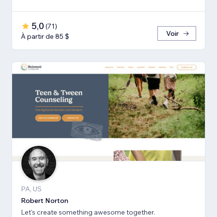
5,0
(
71
)
Voir
À partir de 85 $
PA, US
Robert Norton
Let's create something awesome together.