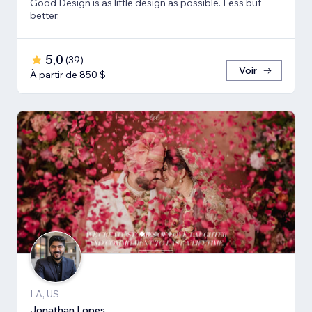
Good Design is as little design as possible. Less but
better.
5,0
(
39
)
Voir
À partir de 850 $
LA, US
Jonathan Lopes