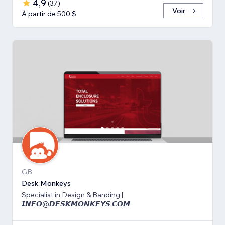
4,9
(
37
)
Voir
À partir de 500 $
GB
Desk Monkeys
Specialist in Design & Banding |
𝙄𝙉𝙁𝙊@𝘿𝙀𝙎𝙆𝙈𝙊𝙉𝙆𝙀𝙔𝙎.𝘾𝙊𝙈