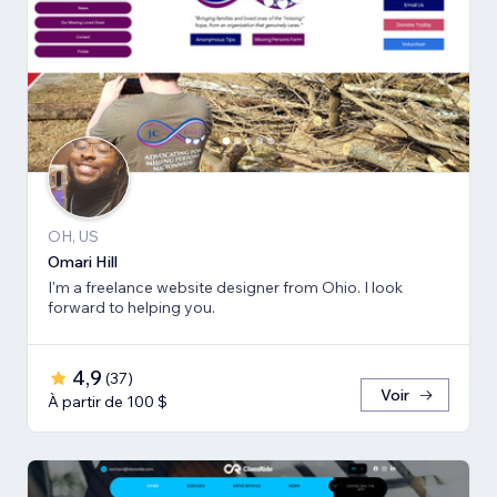
OH, US
Omari Hill
I'm a freelance website designer from Ohio. I look
forward to helping you.
4,9
(
37
)
Voir
À partir de 100 $