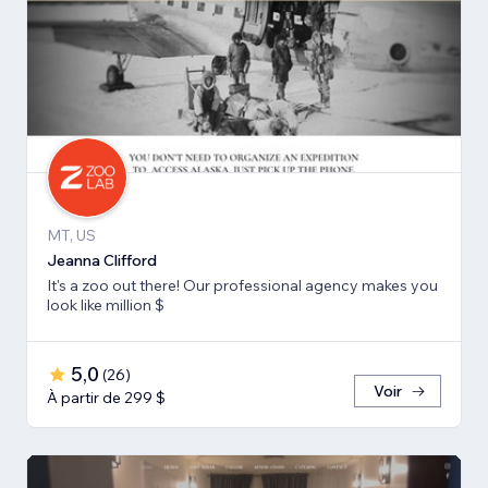
MT, US
Jeanna Clifford
It's a zoo out there! Our professional agency makes you
look like million $
5,0
(
26
)
Voir
À partir de 299 $