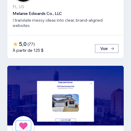
FL, US
Melanie Edwards Co., LLC
I translate messy ideas into clear, brand-aligned
websites.
5,0
(
77
)
Voir
À partir de 125 $