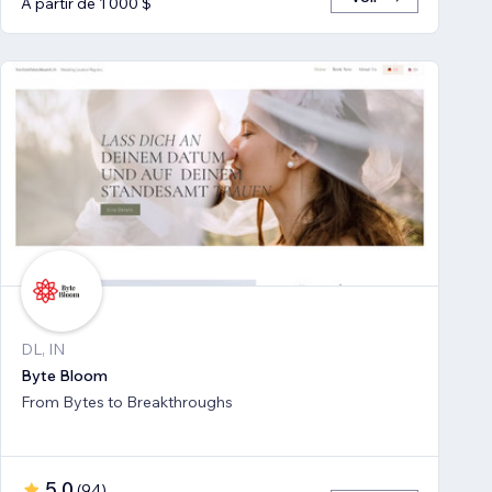
À partir de 1 000 $
DL, IN
Byte Bloom
From Bytes to Breakthroughs
5,0
(
94
)