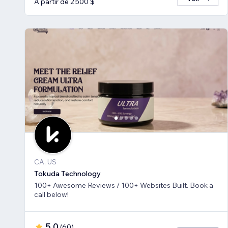
À partir de 2 500 $
CA, US
Tokuda Technology
100+ Awesome Reviews / 100+ Websites Built. Book a
call below!
5,0
(
60
)