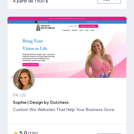
À partir de 1 500 $
PA, US
Sophie | Design by Dutchess
Custom Wix Websites That Help Your Business Grow
5,0
(
120
)