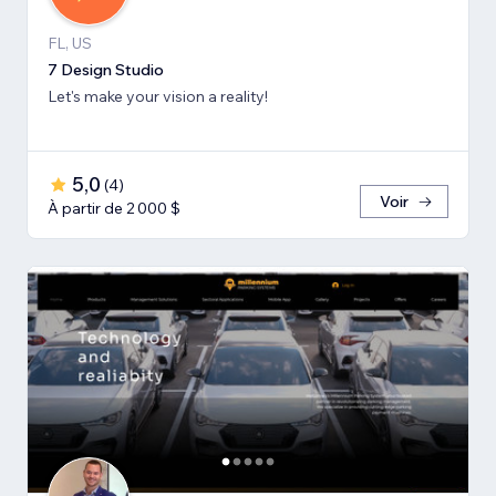
FL, US
7 Design Studio
Let's make your vision a reality!
5,0
(
4
)
Voir
À partir de 2 000 $