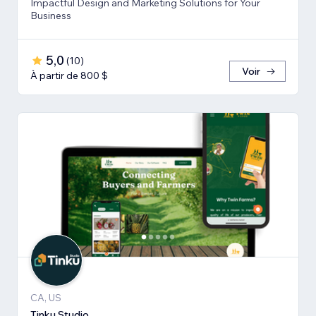
Impactful Design and Marketing Solutions for Your
Business
5,0
(
10
)
Voir
À partir de 800 $
CA, US
Tinku Studio