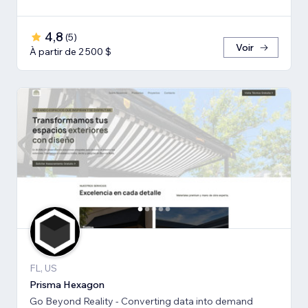
4,8
(
5
)
Voir
À partir de 2 500 $
FL, US
Prisma Hexagon
Go Beyond Reality - Converting data into demand