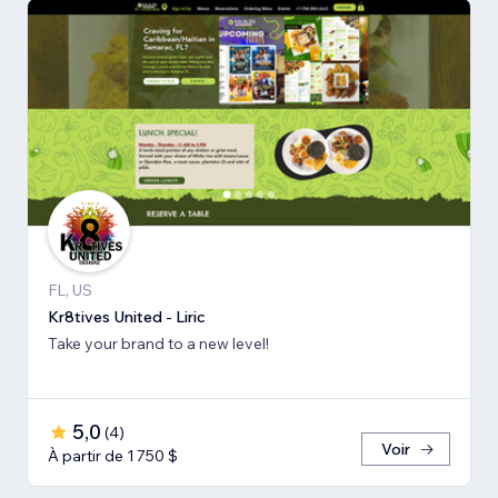
FL, US
Kr8tives United - Liric
Take your brand to a new level!
5,0
(
4
)
Voir
À partir de 1 750 $