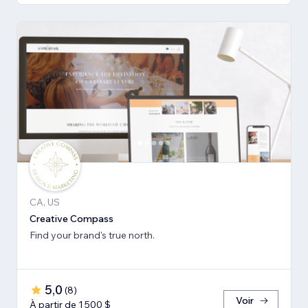
CA, US
Creative Compass
Find your brand's true north.
5,0
(
8
)
Voir
À partir de 1 500 $