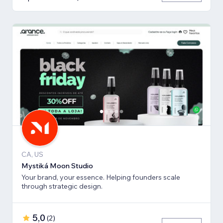
CA, US
Mystiká Moon Studio
Your brand, your essence. Helping founders scale
through strategic design.
5,0
(
2
)