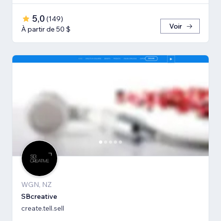
5,0
(
149
)
Voir
À partir de 50 $
WGN, NZ
SBcreative
create.tell.sell