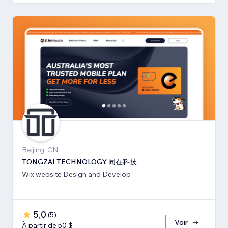
Beijing, CN
TONGZAI TECHNOLOGY 同在科技
Wix website Design and Develop
5,0
(
5
)
Voir
À partir de 50 $