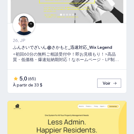
26, JP
ふんさいでざいん.@さかもと_迅速対応_Wix Legend
<初回60分の無料ご相談受付中！即お見積もり！>高品
質・低価格・爆速短納期対応！なホームページ・LP制作
ならお任せ下さい！真心いっぱいで向き合います！
5,0
(
65
)
Voir
À partir de 33 $