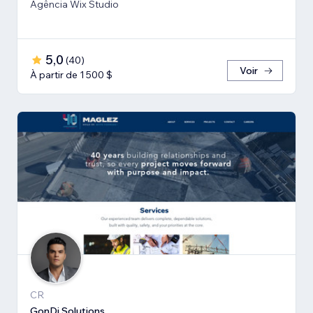
Agência Wix Studio
5,0
(
40
)
Voir
À partir de 1 500 $
CR
GonDi.Solutions