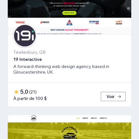
Tewkesbury, GB
19 Interactive
A forward-thinking web design agency based in
Gloucestershire, UK
5,0
(
21
)
Voir
À partir de 100 $