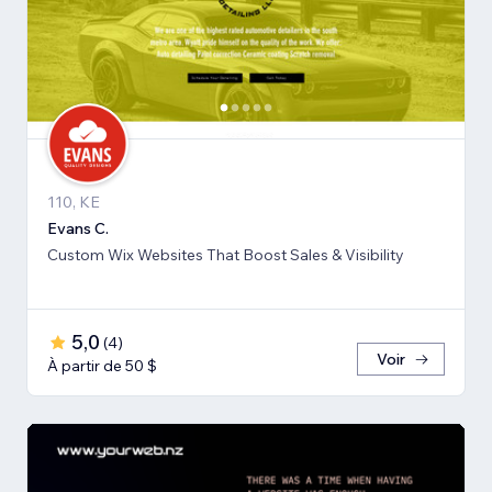
110, KE
Evans C.
Custom Wix Websites That Boost Sales & Visibility
5,0
(
4
)
Voir
À partir de 50 $