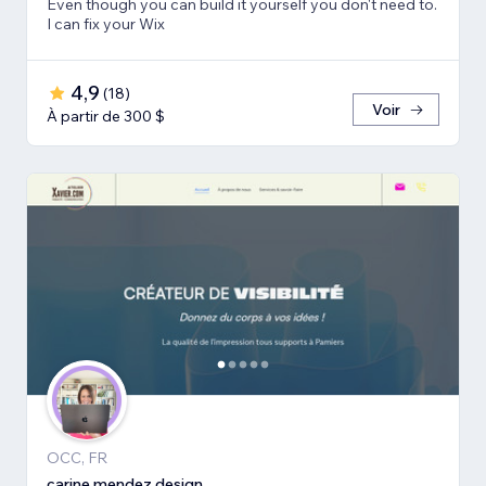
Even though you can build it yourself you don't need to.
I can fix your Wix
4,9
(
18
)
Voir
À partir de 300 $
OCC, FR
carine mendez design