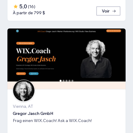
5,0
(
16
)
Voir
À partir de 799 $
Vienna, AT
Gregor Jasch GmbH
Frag einen WIX.Coach! Ask a WIX.Coach!