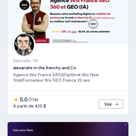
Marseille, FR
alexandre m the frenchy and Co
Agence Wix France SAIO|Diplômé Wix New
York|Formateur Wix SEO France 20 ans
5,0
(
114
)
Voir
À partir de 420 $