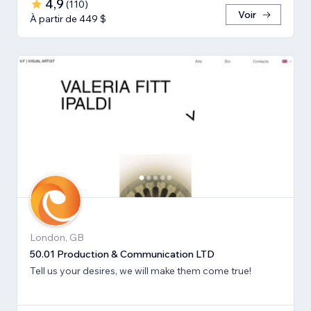
4,9
(
110
)
Voir
À partir de 449 $
London, GB
50.01 Production & Communication LTD
Tell us your desires, we will make them come true!