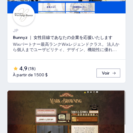
JP
Bunnyz ｜ 女性目線であなたの企業を応援いたします
Wixパートナー最高ランクWixレジェンドクラス。 法人か
ら個人までユーザビリティ、デザイン、機能性に優れた
ウェブサイトをご提供いたします。
4,9
(
18
)
Voir
À partir de 1 500 $