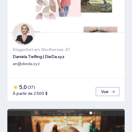
Klagenfurt am Wörthersee, AT
Daniela Tiefling | DieDa.xyz
an@dieda.xyz
5,0
(
37
)
Voir
À partir de 2 500 $