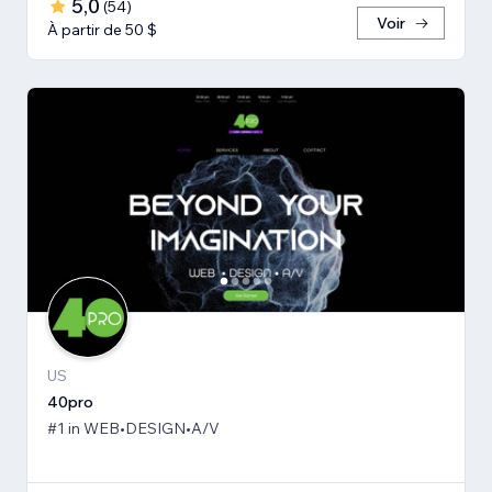
5,0
(
54
)
Voir
À partir de 50 $
US
40pro
#1 in WEB•DESIGN•A/V