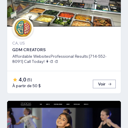
CA, US
GDM CREATORS
Affordable WebsitesProfessional Results [714-552-
8091] Call Today! 👩‍🎨 🎨
4,0
(
5
)
Voir
À partir de 50 $