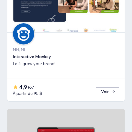
NH, NL
Interactive Monkey
Let’s grow your brand!
4,9
(
67
)
Voir
À partir de 95 $