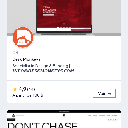
GB
Desk Monkeys
Specialist in Design & Banding |
𝙄𝙉𝙁𝙊@𝘿𝙀𝙎𝙆𝙈𝙊𝙉𝙆𝙀𝙔𝙎.𝘾𝙊𝙈
4,9
(
44
)
Voir
À partir de 100 $