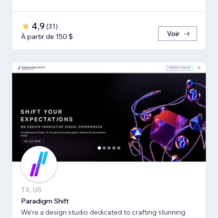
4,9
(
31
)
Voir
À partir de 150 $
TX, US
Paradigm Shift
We're a design studio dedicated to crafting stunning