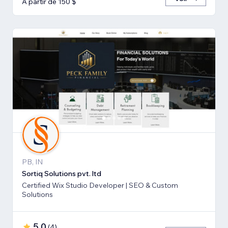
À partir de 150 $
PB, IN
Sortiq Solutions pvt. ltd
Certified Wix Studio Developer | SEO & Custom
Solutions
5,0
(
4
)