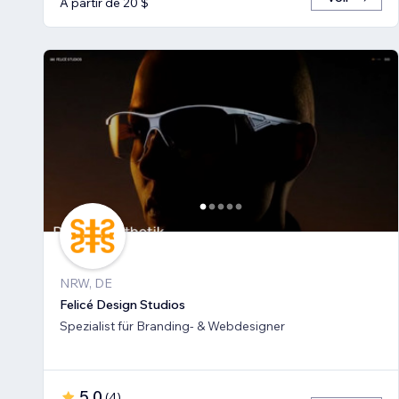
À partir de 20 $
NRW, DE
Felicé Design Studios
Spezialist für Branding- & Webdesigner
5,0
(
4
)