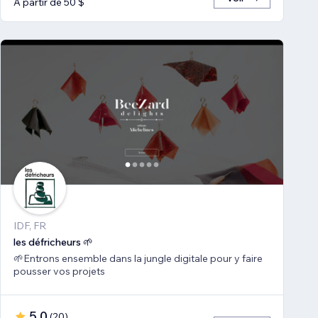
À partir de 50 $
IDF, FR
les défricheurs 🌱
🌱Entrons ensemble dans la jungle digitale pour y faire
pousser vos projets
5,0
(
20
)