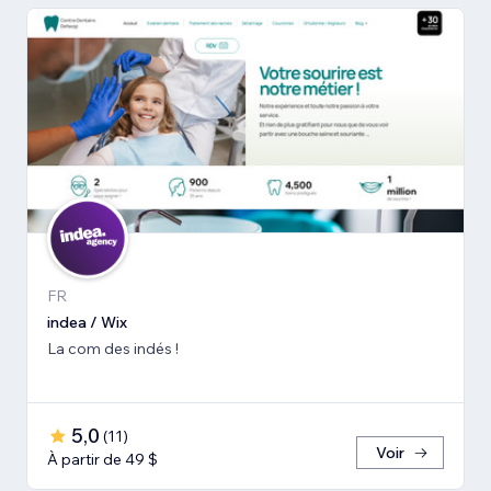
FR
indea / Wix
La com des indés !
5,0
(
11
)
Voir
À partir de 49 $