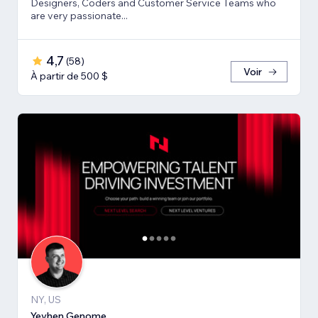
Designers, Coders and Customer Service Teams who
are very passionate...
4,7
(
58
)
Voir
À partir de 500 $
NY, US
Yevhen Genome