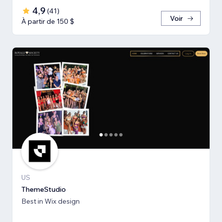
4,9
(
41
)
Voir
À partir de 150 $
US
ThemeStudio
Best in Wix design