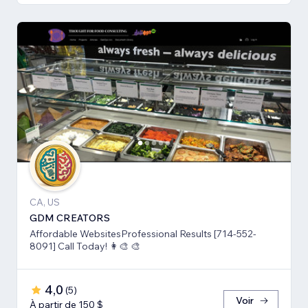
CA, US
GDM CREATORS
Affordable WebsitesProfessional Results [714-552-
8091] Call Today! 👩‍🎨 🎨
4,0
(
5
)
Voir
À partir de 150 $