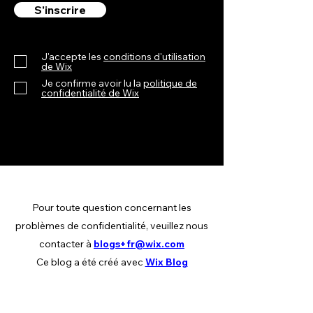
S'inscrire
J'accepte les
conditions d'utilisation
de Wix
Je confirme avoir lu la
politique de
confidentialité de Wix
Pour toute question concernant les
problèmes de confidentialité, veuillez nous
contacter à
blogs+fr@wix.com
Ce blog a été créé avec
Wix Blog