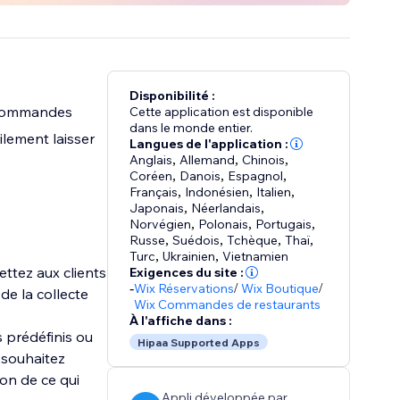
Disponibilité :
x commandes
Cette application est disponible
dans le monde entier.
ilement laisser
Langues de l'application :
Anglais
,
Allemand
,
Chinois
,
Coréen
,
Danois
,
Espagnol
,
Français
,
Indonésien
,
Italien
,
Japonais
,
Néerlandais
,
Norvégien
,
Polonais
,
Portugais
,
Russe
,
Suédois
,
Tchèque
,
Thaï
,
Turc
,
Ukrainien
,
Vietnamien
ttez aux clients
Exigences du site :
-
Wix Réservations
/
Wix Boutique
/
de la collecte
Wix Commandes de restaurants
À l'affiche dans :
 prédéfinis ou
Hipaa Supported Apps
 souhaitez
on de ce qui
Appli développée par