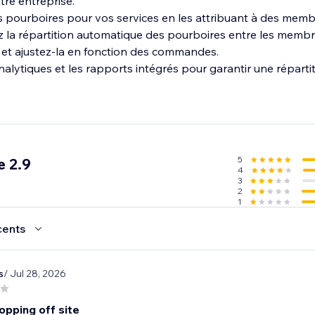
tre entreprise.
s pourboires pour vos services en les attribuant à des memb
ez la répartition automatique des pourboires entre les memb
et ajustez‑la en fonction des commandes.
nalytiques et les rapports intégrés pour garantir une réparti
5
 2.9
4
3
2
1
cents
s
/ Jul 28, 2026
opping off site