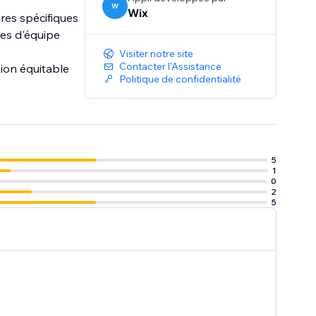
W
Wix
res spécifiques
res d'équipe
Visiter notre site
Contacter l'Assistance
tion équitable
Politique de confidentialité
5
1
0
2
5