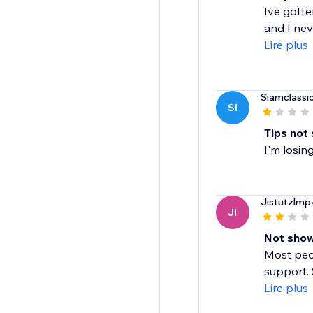
Ive gotte
and I nev
Lire plus
Siamclassi
SI
Tips not
I'm losin
Jistutzlmp
JI
Not show
Most peop
support. S
Lire plus