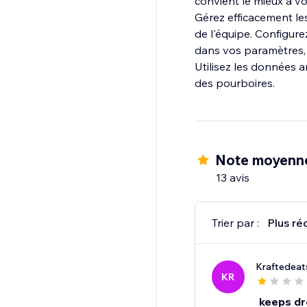
convient le mieux à vo
Gérez efficacement le
de l'équipe. Configur
dans vos paramètres, 
Utilisez les données a
des pourboires.
Note moyenne
13 avis
Trier par :
Plus ré
Kraftedeat
KR
keeps dr