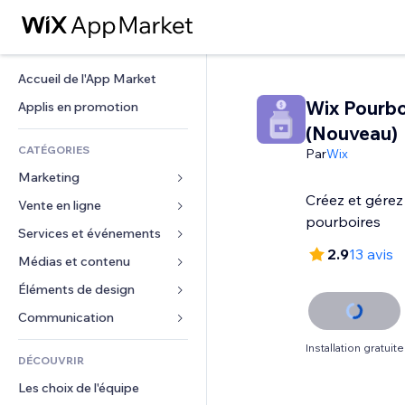
Accueil de l'App Market
Wix Pourbo
Applis en promotion
(Nouveau)
CATÉGORIES
Par
Wix
Marketing
Créez et gérez
Vente en ligne
Publicités
pourboires
Mobile
Services et événements
Applis pour les boutiques
2.9
13 avis
Données analytiques
Expédition et livraison
Médias et contenu
Hôtels
Réseaux sociaux
Boutons Vente
Événements
Éléments de design
Galerie
Référencement (SEO)
Cours en ligne
Restaurants
Musique
Cartes et navigation
Communication 
Engagement
Impression à la demande
Immobilier
Podcasts
Confidentialité
Formulaires
Installation gratuite
Classement de sites
Comptabilité
DÉCOUVRIR
Réservations
Photographie
Horloge
Blog
E-mail
Coupons et fidélisation
Les choix de l'équipe
Vidéo
Modèles de pages
Sondages