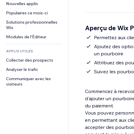
Conversion
Solutions d'entreposage
Nouvelles applis
PDF
Effets sur images
Chat
Dropshipping
Partage de fichiers
Populaires ce mois‑ci
Boutons et menus
Commentaires
Tarifs et abonnement
Actualités
Bannières et badges
Solutions professionnelles 
Téléphone
Aperçu de Wix P
Financement participatif
Wix
Services de contenu
Calculateurs
Communauté
Alimentation et boissons
Modules de l'Éditeur
Effets de texte
Permettez aux cli
Rechercher
Avis et commentaires
Ajoutez des option
Météo
CRM
APPLIS UTILES
un pourboire
Graphiques et tableaux
Collecter des prospects
Attribuez des po
Analyser le trafic
Suivez les pourbo
Communiquer avec les 
visiteurs
Commencez à recevoir 
d'ajouter un pourboir
du paiement.
Vous pouvez personna
en permettant aux clie
accepter des pourboir