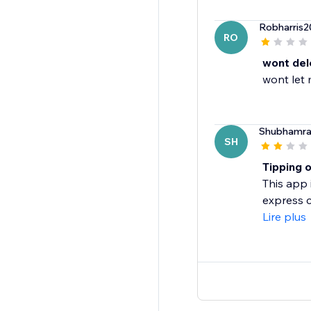
Robharris2
RO
wont del
Shubhamra
SH
Tipping 
This app 
express c
Lire plus