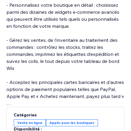
- Personnalisez votre boutique en détail : choisissez
parmi des dizaines de widgets e‑commerce avancés
qui peuvent être utilisés tels quels ou personnalisés
en fonction de votre marque.
- Gérez les ventes, de l’inventaire au traitement des
commandes : contrôlez les stocks, traitez les
commandes, imprimez les étiquettes d’expédition et
suivez les colis, le tout depuis votre tableau de bord
Wix
- Acceptez les principales cartes bancaires et d'autres
options de paiement populaires telles que PayPal,
Apple Pay et « Achetez maintenant, payez plus tard »
- Référencez votre boutique sur Google : soyez visible
Catégories
sur les moteurs de recherche grâce à des
Vente en ligne
Applis pour les boutiques
fonctionnalités de référencement adaptées aux sites
Disponibilité :