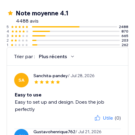
coupons et des réductions automatiques, créez des
programmes de fidélité, et plus encore
Note moyenne 4.1
4488 avis
5
2488
4
870
3
665
2
203
1
262
Trier par :
Plus récents
Sanchita-pandey
/ Jul 28, 2026
SA
Easy to use
Easy to set up and design. Does the job
perfectly
Utile
(0)
Gustavohenrique762
/ Jul 21, 2026