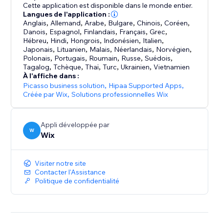
e‑commerces
Cette application est disponible dans le monde entier.
Langues de l'application :
Anglais
,
Allemand
,
Arabe
,
Bulgare
,
Chinois
,
Coréen
,
- Commencez à vendre en dropshipping : vendez des
Danois
,
Espagnol
,
Finlandais
,
Français
,
Grec
,
articles de fournisseurs qui s’occupent de l’inventaire
Hébreu
,
Hindi
,
Hongrois
,
Indonésien
,
Italien
,
et du traitement des commandes pour vous.
Japonais
,
Lituanien
,
Malais
,
Néerlandais
,
Norvégien
,
Polonais
,
Portugais
,
Roumain
,
Russe
,
Suédois
,
Tagalog
,
Tchèque
,
Thaï
,
Turc
,
Ukrainien
,
Vietnamien
- Vendez n’importe où : convertissez les prix dans
À l'affiche dans :
n’importe quelle devise, utilisez des fournisseurs de
Picasso business solution
,
Hipaa Supported Apps
,
services d’expédition internationaux avec des tarifs
Créée par Wix
,
Solutions professionnelles Wix
spécifiques en fonction de la zone géographique et
calculez les taxes automatiquement
Appli développée par
W
Wix
- Développez votre activité grâce à la vente
multicanal : vendez sur votre boutique en ligne, en
Visiter notre site
personne ou sur des canaux comme eBay et Amazon,
Contacter l'Assistance
tout en gérant l'inventaire en un seul endroit.
Politique de confidentialité
- Interagissez avec les clients : envoyez des e‑mails
automatisés de panier abandonné, offrez des