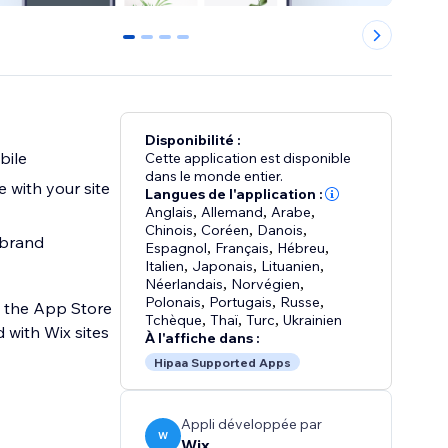
0
1
2
3
Disponibilité :
bile
Cette application est disponible
dans le monde entier.
 with your site
Langues de l'application :
Anglais
,
Allemand
,
Arabe
,
Chinois
,
Coréen
,
Danois
,
 brand
Espagnol
,
Français
,
Hébreu
,
Italien
,
Japonais
,
Lituanien
,
Néerlandais
,
Norvégien
,
Polonais
,
Portugais
,
Russe
,
n the App Store
Tchèque
,
Thaï
,
Turc
,
Ukrainien
 with Wix sites
À l'affiche dans :
Hipaa Supported Apps
Appli développée par
W
Wix