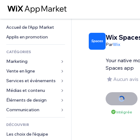
Accueil de l'App Market
Wix Space
Applis en promotion
Par
Wix
CATÉGORIES
Your native m
Marketing
Spaces app
Vente en ligne
Publicités
Aucun avis
Mobile
Services et événements
Applis pour les boutiques
Données analytiques
Expédition et livraison
Médias et contenu
Hôtels
Réseaux sociaux
Boutons Vente
Événements
Éléments de design
Galerie
Référencement (SEO)
Cours en ligne
Restaurants
Musique
Cartes et navigation
Communication 
Intégrée
Engagement
Impression à la demande
Immobilier
Podcasts
Confidentialité
Formulaires
Classement de sites
Comptabilité
DÉCOUVRIR
Réservations
Photographie
Horloge
Blog
E-mail
Coupons et fidélisation
Les choix de l'équipe
Vidéo
Modèles de pages
Sondages