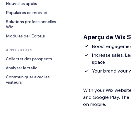
Conversion
Solutions d'entreposage
Nouvelles applis
PDF
Effets sur images
Chat
Dropshipping
Partage de fichiers
Populaires ce mois‑ci
Boutons et menus
Commentaires
Tarifs et abonnement
Actualités
Bannières et badges
Solutions professionnelles 
Téléphone
Financement participatif
Wix
Services de contenu
Calculateurs
Communauté
Alimentation et boissons
Aperçu de Wix 
Modules de l'Éditeur
Effets de texte
Rechercher
Avis et commentaires
Météo
Boost engagement 
CRM
APPLIS UTILES
Graphiques et tableaux
Increase sales, L
Collecter des prospects
space
Analyser le trafic
Your brand your w
Communiquer avec les 
visiteurs
With your Wix website
and Google Play. The 
on mobile.