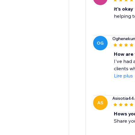
it's okay
helping t
Ogheneku
OG
How are y
I've had 
clients w
Lire plus
Asisotia44
AS
Hows you
Share yo