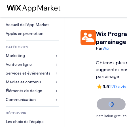
Accueil de l'App Market
Wix Progr
Applis en promotion
parrainage
CATÉGORIES
Par
Wix
Marketing
Obtenez plus d
Vente en ligne
Publicités
augmentez vos
Mobile
Services et événements
Applis pour les boutiques
parrainage
Données analytiques
Expédition et livraison
Médias et contenu
Hôtels
3.5
270 avis
Réseaux sociaux
Boutons Vente
Événements
Éléments de design
Galerie
Référencement (SEO)
Cours en ligne
Restaurants
Musique
Cartes et navigation
Communication 
Engagement
Impression à la demande
Immobilier
Podcasts
Confidentialité
Formulaires
Classement de sites
Comptabilité
DÉCOUVRIR
Réservations
Photographie
Horloge
Blog
Installation gratuite
E-mail
Coupons et fidélisation
Les choix de l'équipe
Vidéo
Modèles de pages
Sondages