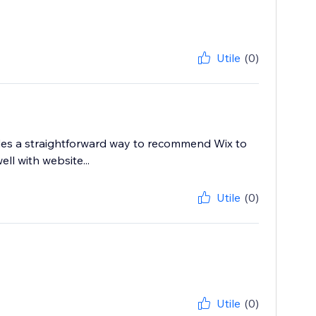
Utile
(0)
vides a straightforward way to recommend Wix to
ll with website...
Utile
(0)
Utile
(0)