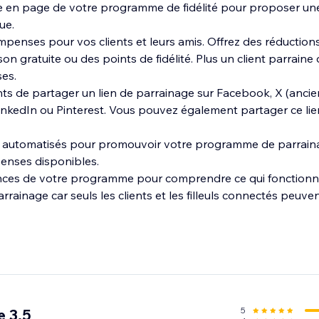
se en page de votre programme de fidélité pour proposer un
ue.
mpenses pour vos clients et leurs amis. Offrez des réductio
on gratuite ou des points de fidélité. Plus un client parraine de 
es.
ents de partager un lien de parrainage sur Facebook, X (anc
inkedIn ou Pinterest. Vous pouvez également partager ce lie
s automatisés pour promouvoir votre programme de parrain
penses disponibles.
nces de votre programme pour comprendre ce qui fonctionne
arrainage car seuls les clients et les filleuls connectés peuve
d'une assistance en français.
5
 3.5