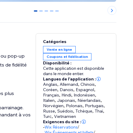
0
1
2
3
4
Catégories
Vente en ligne
t ou pop-up
Coupons et fidélisation
Disponibilité :
s de fidélité
Cette application est disponible
dans le monde entier.
Langues de l'application :
Anglais
,
Allemand
,
Chinois
,
Coréen
,
Danois
,
Espagnol
,
es plus
Français
,
Hindi
,
Indonésien
,
Italien
,
Japonais
,
Néerlandais
,
Norvégien
,
Polonais
,
Portugais
,
parrainage.
Russe
,
Suédois
,
Tchèque
,
Thaï
,
emandant à vos
Turc
,
Vietnamien
Exigences du site :
-
Wix Réservations
/
Wix Événements et billets
/