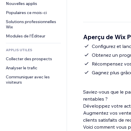
Conversion
Solutions d'entreposage
Nouvelles applis
PDF
Effets sur images
Chat
Dropshipping
Partage de fichiers
Populaires ce mois‑ci
Boutons et menus
Commentaires
Tarifs et abonnement
Actualités
Bannières et badges
Solutions professionnelles 
Téléphone
Financement participatif
Wix
Services de contenu
Calculateurs
Communauté
Alimentation et boissons
Aperçu de Wix 
Modules de l'Éditeur
Effets de texte
Rechercher
Avis et commentaires
Météo
Configurez et la
CRM
APPLIS UTILES
Graphiques et tableaux
Obtenez un progr
Collecter des prospects
Récompensez vos cl
Analyser le trafic
Gagnez plus grâce
Communiquer avec les 
visiteurs
Saviez-vous que le par
rentables ?
Développez votre acti
Augmentez vos ventes
clients satisfaits de 
Voici comment vous p