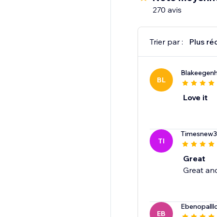
270 avis
Trier par :
Plus ré
Blakeegenh
BL
Love it
Timesnew
TI
Great
Great an
Ebenopalll
EB