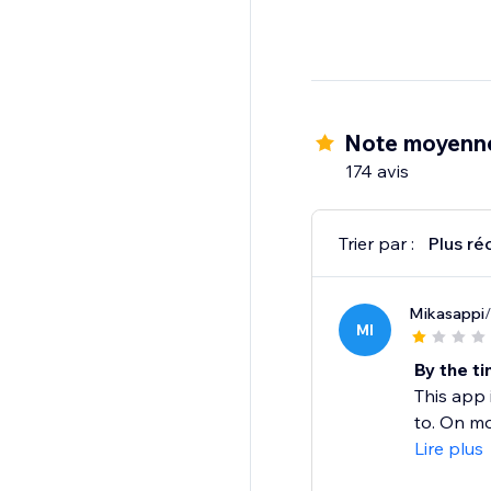
Note moyenne
174 avis
Trier par :
Plus ré
Mikasappi
MI
By the ti
This app 
to. On mo
Lire plus