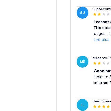
Sunbecomi
SU
I cannot 
This does
pages -->
Lire plus
Meservo
/ 
ME
Good but 
Links to 
of other 
Fleischma
FL