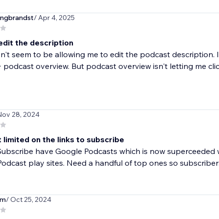
ngbrandst
/ Apr 4, 2025
edit the description
n't seem to be allowing me to edit the podcast description. 
 podcast overview. But podcast overview isn't letting me click.
Nov 28, 2024
limited on the links to subscribe
Subscribe have Google Podcasts which is now superceeded w
Podcast play sites. Need a handful of top ones so subscriber
nm
/ Oct 25, 2024