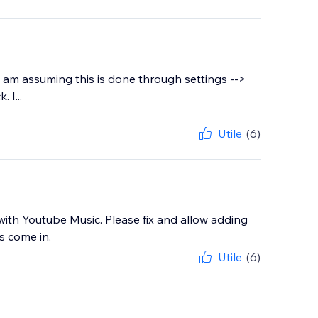
I am assuming this is done through settings -->
 I...
Utile
(6)
ith Youtube Music. Please fix and allow adding
s come in.
Utile
(6)