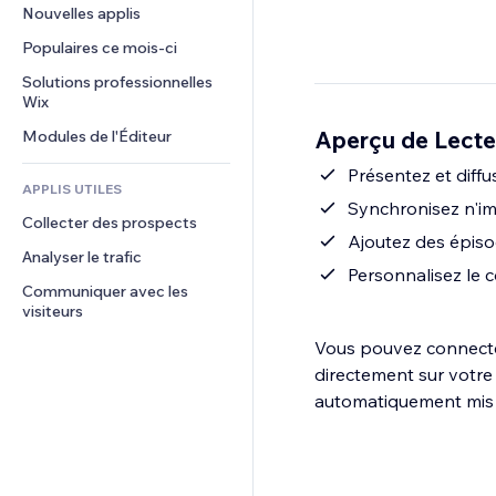
Conversion
Solutions d'entreposage
Nouvelles applis
PDF
Effets sur images
Chat
Dropshipping
Partage de fichiers
Populaires ce mois‑ci
Boutons et menus
Commentaires
Tarifs et abonnement
Actualités
Bannières et badges
Solutions professionnelles 
Téléphone
Financement participatif
Wix
Services de contenu
Calculateurs
Communauté
Alimentation et boissons
Aperçu de Lecte
Modules de l'Éditeur
Effets de texte
Rechercher
Avis et commentaires
Météo
Présentez et diff
CRM
APPLIS UTILES
Graphiques et tableaux
Synchronisez n'i
Collecter des prospects
Ajoutez des épiso
Analyser le trafic
Personnalisez le 
Communiquer avec les 
visiteurs
Vous pouvez connecter
directement sur votre
automatiquement mis à 