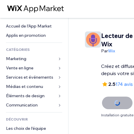
Accueil de l'App Market
Lecteur de
Applis en promotion
Wix
CATÉGORIES
Par
Wix
Marketing
Créez et diffu
Vente en ligne
Publicités
depuis votre si
Mobile
Services et événements
Applis pour les boutiques
2.5
174 avis
Données analytiques
Expédition et livraison
Médias et contenu
Hôtels
Réseaux sociaux
Boutons Vente
Événements
Éléments de design
Galerie
Référencement (SEO)
Cours en ligne
Restaurants
Musique
Cartes et navigation
Communication 
Engagement
Impression à la demande
Immobilier
Podcasts
Confidentialité
Formulaires
Installation gratuite
Classement de sites
Comptabilité
DÉCOUVRIR
Réservations
Photographie
Horloge
Blog
E-mail
Coupons et fidélisation
Les choix de l'équipe
Vidéo
Modèles de pages
Sondages