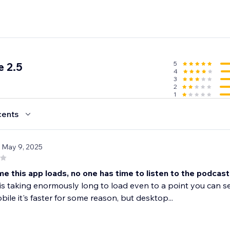
5
 2.5
4
3
2
1
cents
/ May 9, 2025
me this app loads, no one has time to listen to the podca
is taking enormously long to load even to a point you can se
bile it's faster for some reason, but desktop...