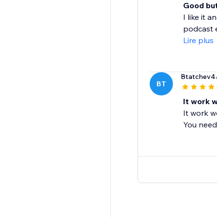
Good but
I like it
podcast e
Lire plus
Btatchev4
BT
It work w
It work w
You need t