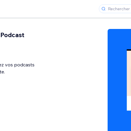
 Podcast
sez vos podcasts
te.