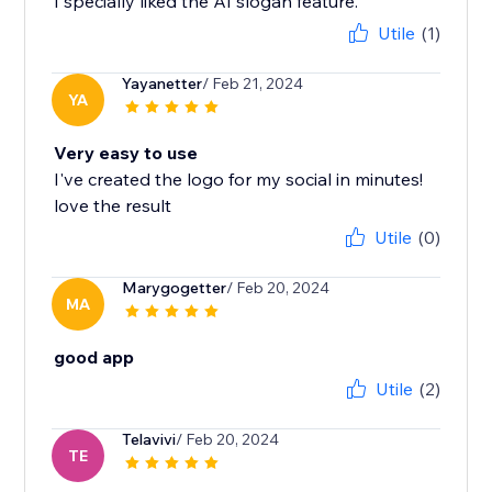
I specially liked the AI slogan feature.
Utile
(1)
Yayanetter
/ Feb 21, 2024
YA
Very easy to use
I've created the logo for my social in minutes!
love the result
Utile
(0)
Marygogetter
/ Feb 20, 2024
MA
good app
Utile
(2)
Telavivi
/ Feb 20, 2024
TE