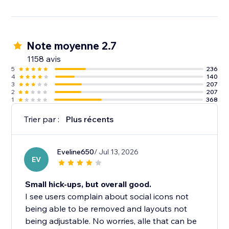
Note moyenne 2.7
1158 avis
5
236
4
140
3
207
2
207
1
368
Trier par :
Plus récents
Eveline650
/ Jul 13, 2026
EV
Small hick-ups, but overall good.
I see users complain about social icons not
being able to be removed and layouts not
being adjustable. No worries, alle that can be