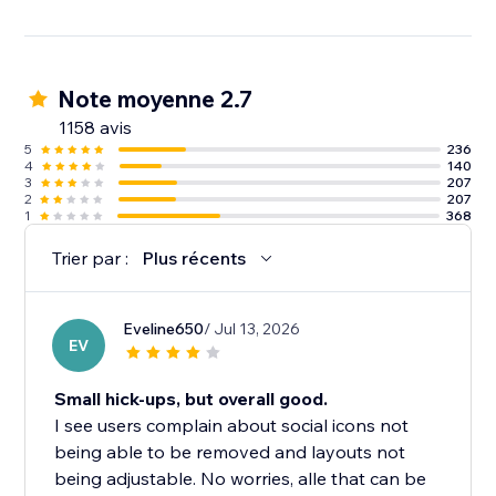
Note moyenne 2.7
1158 avis
5
236
4
140
3
207
2
207
1
368
Trier par :
Plus récents
Eveline650
/ Jul 13, 2026
EV
Small hick-ups, but overall good.
I see users complain about social icons not
being able to be removed and layouts not
being adjustable. No worries, alle that can be