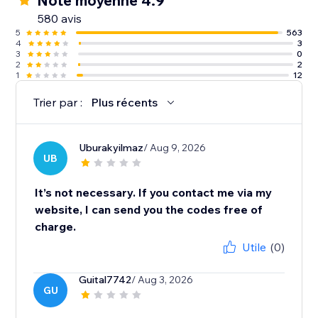
Note moyenne 4.9
580 avis
5
563
4
3
3
0
2
2
1
12
Trier par :
Plus récents
Uburakyilmaz
/ Aug 9, 2026
UB
It’s not necessary. If you contact me via my
website, I can send you the codes free of
charge.
Utile
(0)
Guital7742
/ Aug 3, 2026
GU