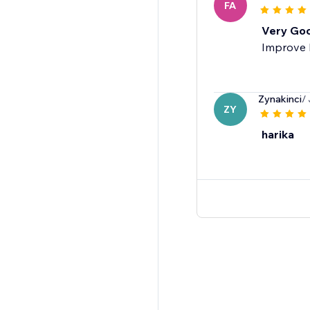
FA
Very Go
Improve 
Zynakinci
/
ZY
harika