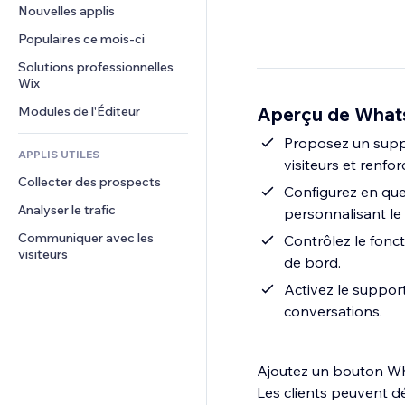
Conversion
Solutions d'entreposage
Nouvelles applis
PDF
Effets sur images
Chat
Dropshipping
Partage de fichiers
Populaires ce mois‑ci
Boutons et menus
Commentaires
Tarifs et abonnement
Actualités
Bannières et badges
Solutions professionnelles 
Téléphone
Financement participatif
Wix
Services de contenu
Calculateurs
Communauté
Alimentation et boissons
Aperçu de What
Modules de l'Éditeur
Effets de texte
Rechercher
Avis et commentaires
Météo
Proposez un supp
CRM
APPLIS UTILES
visiteurs et renfor
Graphiques et tableaux
Collecter des prospects
Configurez en qu
Analyser le trafic
personnalisant le
Communiquer avec les 
Contrôlez le fonc
visiteurs
de bord.
Activez le suppor
conversations.
Ajoutez un bouton Wha
Les clients peuvent dé