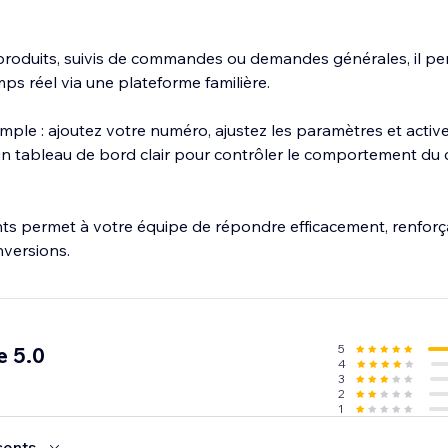
produits, suivis de commandes ou demandes générales, il p
s réel via une plateforme familière.
imple : ajoutez votre numéro, ajustez les paramètres et active
un tableau de bord clair pour contrôler le comportement du c
ts permet à votre équipe de répondre efficacement, renforç
versions.
5
e 5.0
4
3
2
1
cents