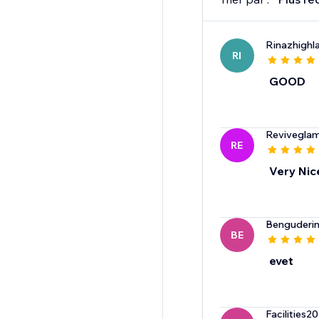
Rinazhighl
RI
GOOD
Revivegla
RE
Very Nic
Benguderin
BE
evet
Facilities