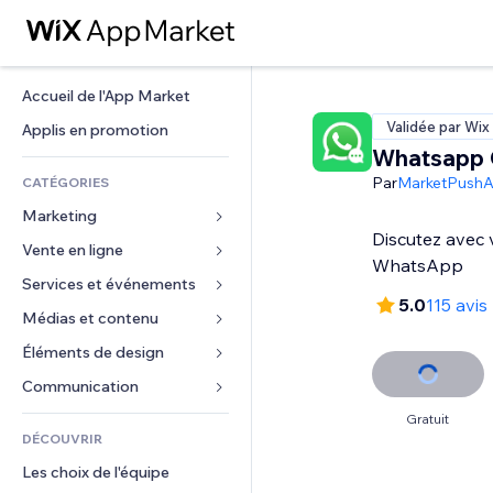
Accueil de l'App Market
Validée par Wix
Applis en promotion
Whatsapp 
Par
MarketPush
CATÉGORIES
Marketing
Discutez avec v
Vente en ligne
Publicités
WhatsApp
Mobile
Services et événements
Applis pour les boutiques
5.0
115 avis
Données analytiques
Expédition et livraison
Médias et contenu
Hôtels
Réseaux sociaux
Boutons Vente
Événements
Éléments de design
Galerie
Référencement (SEO)
Cours en ligne
Restaurants
Musique
Cartes et navigation
Communication 
Engagement
Impression à la demande
Immobilier
Podcasts
Confidentialité
Formulaires
Gratuit
Classement de sites
Comptabilité
DÉCOUVRIR
Réservations
Photographie
Horloge
Blog
E-mail
Coupons et fidélisation
Les choix de l'équipe
Vidéo
Modèles de pages
Sondages