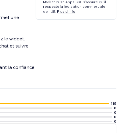
Market Push Apps SRL s'assure qu'il
respecte la législation commerciale
de l'UE.
Plus d'info
ermet une
z le widget.
hat et suivre
ant la confiance
115
0
0
0
0