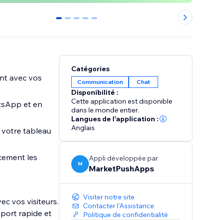
0
1
2
3
4
Catégories
nt avec vos
Communication
Chat
Disponibilité :
Cette application est disponible
tsApp et en
dans le monde entier.
Langues de l'application :
Anglais
 votre tableau
acement les
Appli développée par
M
MarketPushApps
Visiter notre site
c vos visiteurs.
Contacter l'Assistance
pport rapide et
Politique de confidentialité