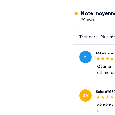
Note moyenn
29 avis
Trier par :
Plus ré
Mikelkoce
MI
Ottimo
ottimo b
Sales6968
SA
ok ok ok
k