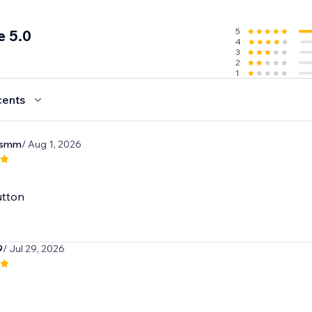
5
e 5.0
4
3
2
1
cents
lismm
/ Aug 1, 2026
utton
9
/ Jul 29, 2026