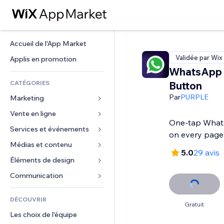
Accueil de l'App Market
Validée par Wix
Applis en promotion
WhatsApp 
CATÉGORIES
Button
Par
PURPLE
Marketing
Vente en ligne
Publicités
One-tap What
Mobile
Services et événements
Applis pour les boutiques
on every page
Données analytiques
Expédition et livraison
Médias et contenu
Hôtels
5.0
29 avis
Réseaux sociaux
Boutons Vente
Événements
Éléments de design
Galerie
Référencement (SEO)
Cours en ligne
Restaurants
Musique
Cartes et navigation
Communication 
Engagement
Impression à la demande
Immobilier
Podcasts
Confidentialité
Formulaires
Classement de sites
Comptabilité
DÉCOUVRIR
Réservations
Photographie
Horloge
Blog
Gratuit
E-mail
Coupons et fidélisation
Les choix de l'équipe
Vidéo
Modèles de pages
Sondages