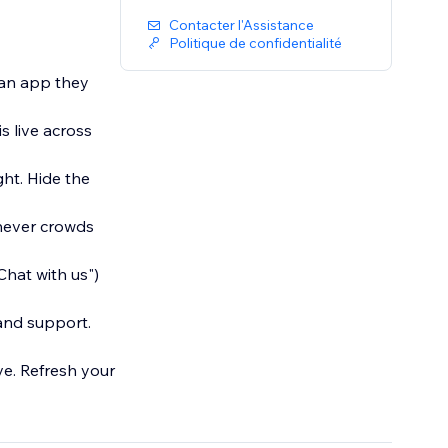
Contacter l'Assistance
Politique de confidentialité
 an app they
s live across
ght. Hide the
 never crowds
Chat with us")
 and support.
ve. Refresh your