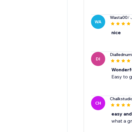
Wasta00
/ 
WA
nice
Diallednum
DI
Wonderf
Easy to g
Chalkstudi
CH
easy and
what a g