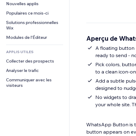
Conversion
Solutions d'entreposage
Nouvelles applis
PDF
Effets sur images
Chat
Dropshipping
Partage de fichiers
Populaires ce mois‑ci
Boutons et menus
Commentaires
Tarifs et abonnement
Actualités
Bannières et badges
Solutions professionnelles 
Téléphone
Financement participatif
Wix
Services de contenu
Calculateurs
Communauté
Alimentation et boissons
Aperçu de What
Modules de l'Éditeur
Effets de texte
Rechercher
Avis et commentaires
Météo
A floating butto
CRM
APPLIS UTILES
ready to send - no
Graphiques et tableaux
Collecter des prospects
Pick colors, butto
Analyser le trafic
to a clean icon-o
Communiquer avec les 
Add a subtle pulse
visiteurs
designed to nudge
No widgets to drag
your whole site. 
WhatsApp Button is th
button appears on e