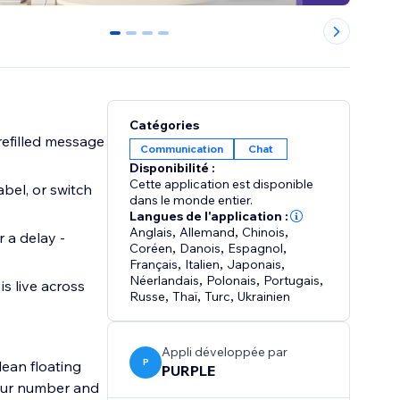
0
1
2
3
Catégories
efilled message
Communication
Chat
Disponibilité :
Cette application est disponible
abel, or switch
dans le monde entier.
Langues de l'application :
Anglais
,
Allemand
,
Chinois
,
 a delay -
Coréen
,
Danois
,
Espagnol
,
Français
,
Italien
,
Japonais
,
Néerlandais
,
Polonais
,
Portugais
,
s live across
Russe
,
Thaï
,
Turc
,
Ukrainien
Appli développée par
P
lean floating
PURPLE
our number and