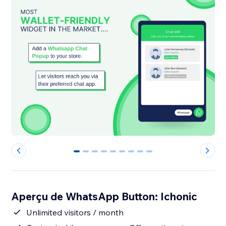
0
1
2
3
4
5
6
7
8
Aperçu de WhatsApp Button: Ichonic
Unlimited visitors / month