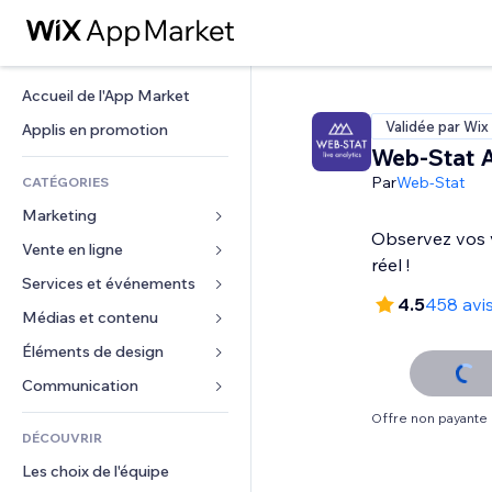
Accueil de l'App Market
Validée par Wix
Applis en promotion
Web-Stat A
Par
Web-Stat
CATÉGORIES
Marketing
Observez vos v
Vente en ligne
Publicités
réel !
Mobile
Services et événements
Applis pour les boutiques
4.5
458 avi
Données analytiques
Expédition et livraison
Médias et contenu
Hôtels
Réseaux sociaux
Boutons Vente
Événements
Éléments de design
Galerie
Référencement (SEO)
Cours en ligne
Restaurants
Musique
Cartes et navigation
Communication 
Engagement
Impression à la demande
Immobilier
Podcasts
Confidentialité
Formulaires
Offre non payante
Classement de sites
Comptabilité
DÉCOUVRIR
Réservations
Photographie
Horloge
Blog
E-mail
Coupons et fidélisation
Les choix de l'équipe
Vidéo
Modèles de pages
Sondages