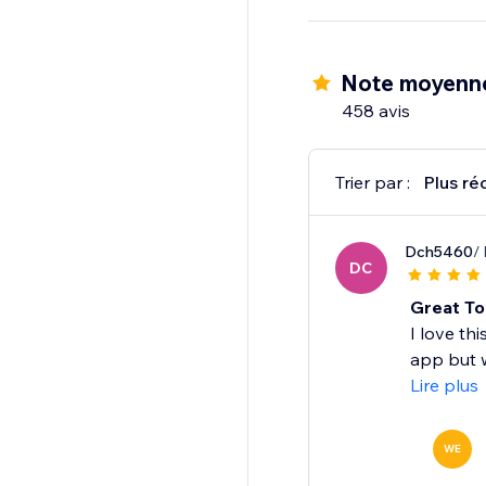
Note moyenn
458 avis
Trier par :
Plus ré
Dch5460
/
DC
Great Too
I love th
app but w
Lire plus
WE