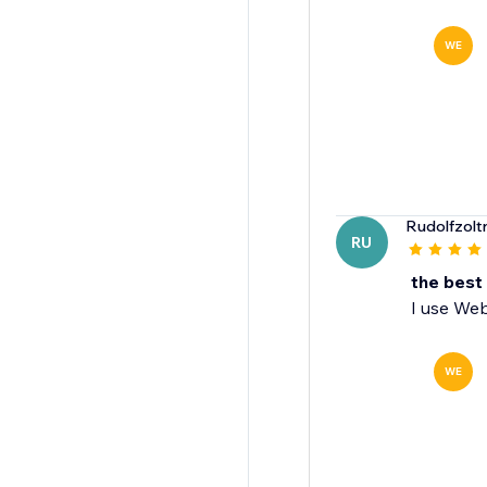
WE
Rudolfzolt
RU
the best
I use Web
WE