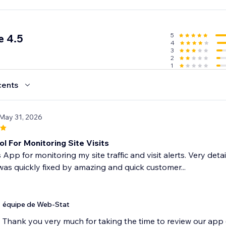
5
e 4.5
4
3
2
1
cents
 May 31, 2026
l For Monitoring Site Visits
is App for monitoring my site traffic and visit alerts. Very d
as quickly fixed by amazing and quick customer...
équipe de Web-Stat
Thank you very much for taking the time to review our app (