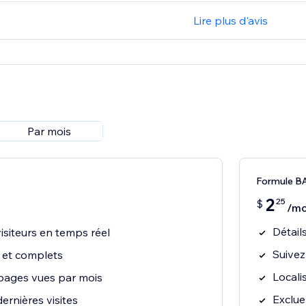
Lire plus d'avis
Par mois
Formule B
2
25
$
/mo
Détail
siteurs en temps réel
Suivez
 et complets
Locali
pages vues par mois
Exclue
ernières visites