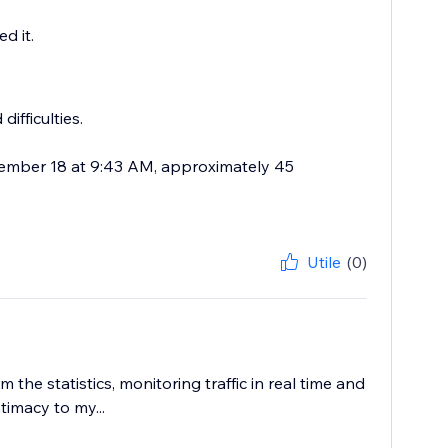
d it.
ifficulties.
vember 18 at 9:43 AM, approximately 45
Utile
(0)
he statistics, monitoring traffic in real time and
timacy to my...