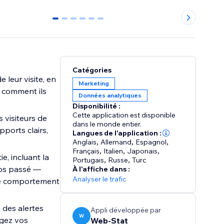
0
1
2
3
4
5
Catégories
e leur visite, en
Marketing
t comment ils
Données analytiques
Disponibilité :
Cette application est disponible
 visiteurs de
dans le monde entier.
pports clairs,
Langues de l'application :
Anglais
,
Allemand
,
Espagnol
,
Français
,
Italien
,
Japonais
,
ie, incluant la
Portugais
,
Russe
,
Turc
emps passé —
À l'affiche dans :
Analyser le trafic
 le comportement
, des alertes
Appli développée par
W
agez vos
Web-Stat