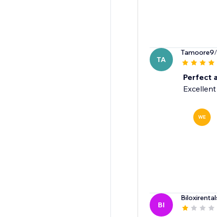
Tamoore9
TA
Perfect 
Excellent
WE
Biloxirental
BI