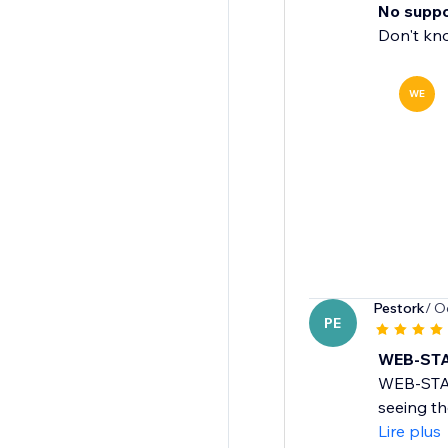
No supp
Don't kno
WE
Pestork
/ O
PE
WEB-STAT
WEB-STAT,
seeing th
Lire plus