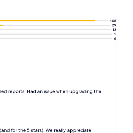
405
29
13
5
6
etailed reports. Had an issue when upgrading the
and for the 5 stars). We really appreciate