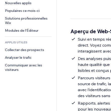
Conversion
Solutions d'entreposage
Nouvelles applis
PDF
Effets sur images
Chat
Dropshipping
Partage de fichiers
Populaires ce mois‑ci
Boutons et menus
Commentaires
Tarifs et abonnement
Actualités
Bannières et badges
Solutions professionnelles 
Téléphone
Financement participatif
Wix
Services de contenu
Calculateurs
Communauté
Alimentation et boissons
Aperçu de Web-S
Modules de l'Éditeur
Effets de texte
Rechercher
Avis et commentaires
Météo
Suivi en temps réel
CRM
APPLIS UTILES
direct. Voyez com
Graphiques et tableaux
Collecter des prospects
interagissent av
Analyser le trafic
Des analyses puis
haute qualité que 
Communiquer avec les 
visiteurs
lisibles et conçu
Parcours visiteurs 
source de trafic, l
avec l’identifica
des visiteurs sans
Rapports, alertes 
pour les nouveaux 