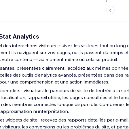
tat Analytics
 des interactions visiteurs : suivez les visiteurs tout au long d
ment ils naviguent sur vos pages, où ils passent du temps e
ec votre contenu — au moment même où cela se produit.
santes, présentées clairement : accédez aux mêmes données
celles des outils d’analytics avancés, présentées dans des ra
s pour une compréhension et une action immédiates.
complets : visualisez le parcours de visite de l’entrée à la sort
a localisation, l’appareil utilisé, les pages consultées et le t
tion des membres connectés lorsque disponible. Comprenez
 approximation ni interprétation.
et widgets de site : recevez des rapports détaillés par e-mail
visiteurs, les conversions ou les problèmes du site, et part