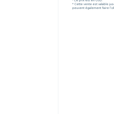
* Le prix est en USD.
* Cette vente est valable ju
peuvent également faire l'o