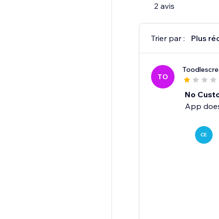
2 avis
Trier par :
Plus ré
Toodlescr
TO
No Cust
App does
CE