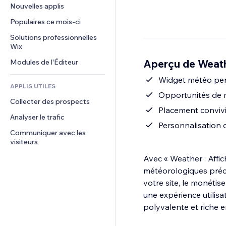
Conversion
Solutions d'entreposage
Nouvelles applis
PDF
Effets sur images
Chat
Dropshipping
Partage de fichiers
Populaires ce mois‑ci
Boutons et menus
Commentaires
Tarifs et abonnement
Actualités
Bannières et badges
Solutions professionnelles 
Téléphone
Financement participatif
Wix
Services de contenu
Calculateurs
Communauté
Alimentation et boissons
Aperçu de Weath
Modules de l'Éditeur
Effets de texte
Rechercher
Avis et commentaires
Météo
Widget météo pers
CRM
APPLIS UTILES
Graphiques et tableaux
Opportunités de m
Collecter des prospects
Placement convivi
Analyser le trafic
Personnalisation 
Communiquer avec les 
visiteurs
Avec « Weather : Affi
météorologiques préci
votre site, le monétis
une expérience utilisa
polyvalente et riche e