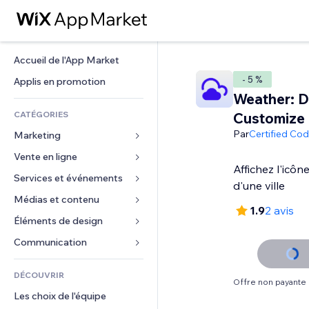
Accueil de l'App Market
- 5 %
Applis en promotion
Weather: D
CATÉGORIES
Customize
Par
Certified Co
Marketing
Vente en ligne
Publicités
Affichez l'icô
Mobile
Services et événements
Applis pour les boutiques
d'une ville
Données analytiques
Expédition et livraison
Médias et contenu
Hôtels
1.9
2 avis
Réseaux sociaux
Boutons Vente
Événements
Éléments de design
Galerie
Référencement (SEO)
Cours en ligne
Restaurants
Musique
Cartes et navigation
Communication 
Engagement
Impression à la demande
Immobilier
Podcasts
Confidentialité
Formulaires
Classement de sites
Comptabilité
DÉCOUVRIR
Réservations
Photographie
Horloge
Blog
Offre non payante
E-mail
Coupons et fidélisation
Les choix de l'équipe
Vidéo
Modèles de pages
Sondages