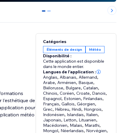
0
1
Catégories
Éléments de design
Météo
Disponibilité :
Cette application est disponible
dans le monde entier.
Langues de l'application :
Anglais
,
Albanais
,
Allemand
,
Arabe
,
Arménien
,
Basque
,
Biélorusse
,
Bulgare
,
Catalan
,
nformations
Chinois
,
Coréen
,
Croate
,
Danois
,
Espagnol
,
Estonien
,
Finlandais
,
 l'esthétique de
Français
,
Gallois
,
Géorgien
,
'application pour
Grec
,
Hébreu
,
Hindi
,
Hongrois
,
pplication météo
Indonésien
,
Islandais
,
Italien
,
Japonais
,
Letton
,
Lituanien
,
Macédonien
,
Malais
,
Marathi
,
Mongol
,
Néerlandais
,
Norvégien
,