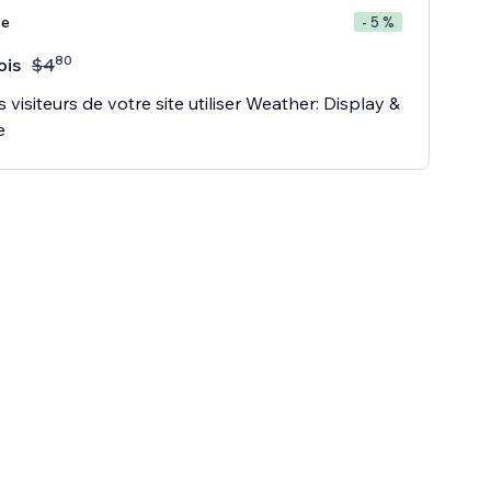
te
- 5 %
80
ois
$
4
s visiteurs de votre site utiliser Weather: Display &
e