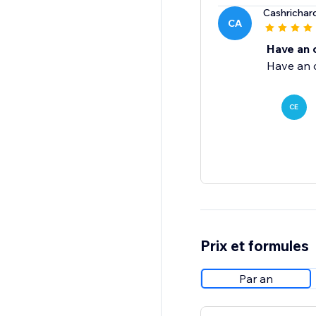
Cashrichar
CA
Have an o
Have an o
CE
Prix et formules
Par an