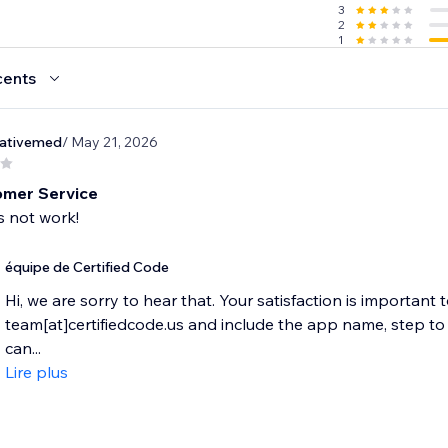
3
2
1
cents
eativemed
/ May 21, 2026
omer Service
 not work!
équipe de Certified Code
Hi, we are sorry to hear that. Your satisfaction is important 
team[at]certifiedcode.us and include the app name, step 
can...
Lire plus