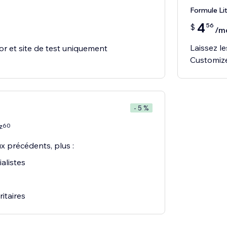
Formule Li
4
56
$
/m
Laissez le
or et site de test uniquement
Customiz
- 5 %
60
7
x précédents, plus :
alistes
itaires