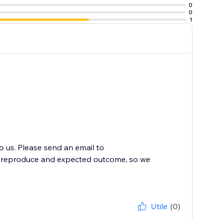
0
0
1
to us. Please send an email to
to reproduce and expected outcome, so we
Utile
(0)