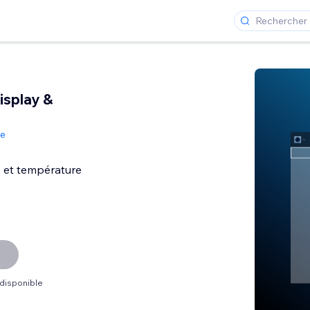
isplay &
de
ne et température
 disponible