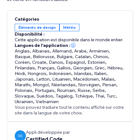
Catégories
Éléments de design
Météo
Disponibilité :
Cette application est disponible dans le monde entier.
Langues de l'application :
Anglais
,
Albanais
,
Allemand
,
Arabe
,
Arménien
,
Basque
,
Biélorusse
,
Bulgare
,
Catalan
,
Chinois
,
Coréen
,
Croate
,
Danois
,
Espagnol
,
Estonien
,
Finlandais
,
Français
,
Gallois
,
Géorgien
,
Grec
,
Hébreu
,
Hindi
,
Hongrois
,
Indonésien
,
Islandais
,
Italien
,
Japonais
,
Letton
,
Lituanien
,
Macédonien
,
Malais
,
Marathi
,
Mongol
,
Néerlandais
,
Norvégien
,
Persan
,
Polonais
,
Portugais
,
Roumain
,
Russe
,
Serbe
,
Slovaque
,
Suédois
,
Tagalog
,
Tchèque
,
Thaï
,
Turc
,
Ukrainien
,
Vietnamien
Vous pouvez traduire tout le contenu affiché sur votre
site dans la langue de votre choix.
Appli développée par
CC
Certified Code