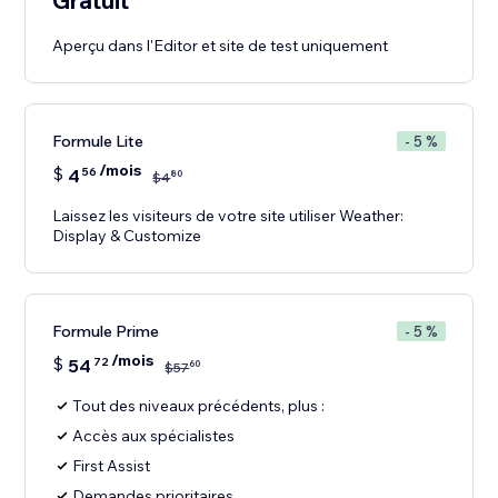
Gratuit
Aperçu dans l'Editor et site de test uniquement
Formule Lite
- 5 %
/mois
$
4
56
80
$
4
Laissez les visiteurs de votre site utiliser Weather:
Display & Customize
Formule Prime
- 5 %
/mois
$
54
72
60
$
57
Tout des niveaux précédents, plus :
Accès aux spécialistes
First Assist
Demandes prioritaires