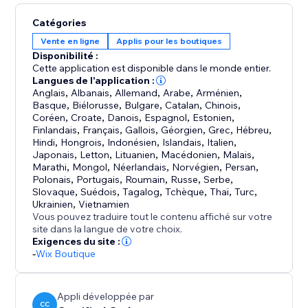
Catégories
Vente en ligne
Applis pour les boutiques
Disponibilité :
Cette application est disponible dans le monde entier.
Langues de l'application :
Anglais
,
Albanais
,
Allemand
,
Arabe
,
Arménien
,
Basque
,
Biélorusse
,
Bulgare
,
Catalan
,
Chinois
,
Coréen
,
Croate
,
Danois
,
Espagnol
,
Estonien
,
Finlandais
,
Français
,
Gallois
,
Géorgien
,
Grec
,
Hébreu
,
Hindi
,
Hongrois
,
Indonésien
,
Islandais
,
Italien
,
Japonais
,
Letton
,
Lituanien
,
Macédonien
,
Malais
,
Marathi
,
Mongol
,
Néerlandais
,
Norvégien
,
Persan
,
Polonais
,
Portugais
,
Roumain
,
Russe
,
Serbe
,
Slovaque
,
Suédois
,
Tagalog
,
Tchèque
,
Thaï
,
Turc
,
Ukrainien
,
Vietnamien
Vous pouvez traduire tout le contenu affiché sur votre
site dans la langue de votre choix.
Exigences du site :
-
Wix Boutique
Appli développée par
CC