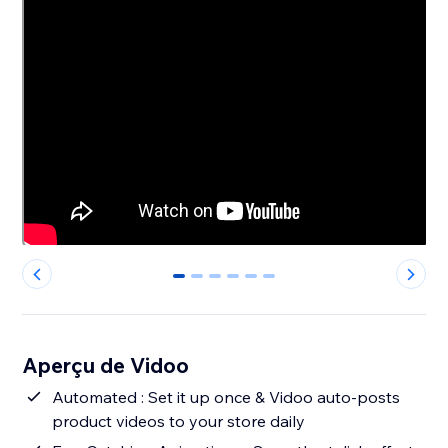
0
1
2
3
4
5
Aperçu de Vidoo
Automated : Set it up once & Vidoo auto-posts
product videos to your store daily