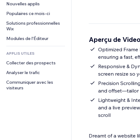
Conversion
Solutions d'entreposage
Nouvelles applis
PDF
Effets sur images
Chat
Dropshipping
Partage de fichiers
Populaires ce mois‑ci
Boutons et menus
Commentaires
Tarifs et abonnement
Actualités
Bannières et badges
Solutions professionnelles 
Téléphone
Financement participatif
Wix
Services de contenu
Calculateurs
Communauté
Alimentation et boissons
Aperçu de Video
Modules de l'Éditeur
Effets de texte
Rechercher
Avis et commentaires
Météo
Optimized Frame L
CRM
APPLIS UTILES
ensuring a fast, ef
Graphiques et tableaux
Collecter des prospects
Responsive & Dyna
Analyser le trafic
screen resize so y
Communiquer avec les 
Precision Scrollin
visiteurs
and offset—tailor
Lightweight & Int
and a live preview
scroll
Dreamt of a website l