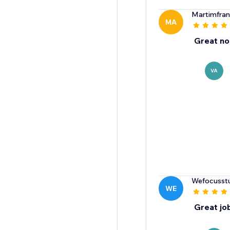
Martimfra
MA
Great no
VA
Wefocusst
WE
Great jo