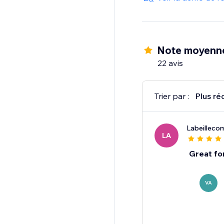
Note moyenn
22 avis
Trier par :
Plus ré
Labeillec
LA
Great fo
VA