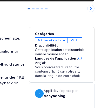
0
1
2
3
4
Catégories
creen size,
Médias et contenu
Vidéo
Disponibilité :
Cette application est disponible
ositions on
dans le monde entier.
Langues de l'application :
Anglais
olling distance
Vous pouvez traduire tout le
contenu affiché sur votre site
dans la langue de votre choix.
ure (under 4KB)
playback on
Appli développée par
V
Vanyadoing