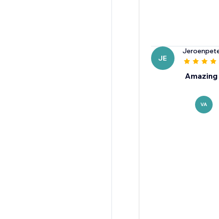
Jeroenpet
JE
Amazing 
VA