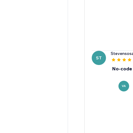
Stevensos
ST
No-code 
VA