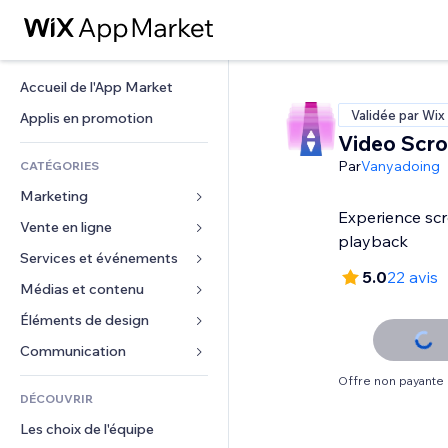
Accueil de l'App Market
Validée par Wix
Applis en promotion
Video Scrol
Par
Vanyadoing
CATÉGORIES
Marketing
Experience scr
Vente en ligne
Publicités
playback
Mobile
Services et événements
Applis pour les boutiques
5.0
22 avis
Données analytiques
Expédition et livraison
Médias et contenu
Hôtels
Réseaux sociaux
Boutons Vente
Événements
Éléments de design
Galerie
Référencement (SEO)
Cours en ligne
Restaurants
Musique
Cartes et navigation
Communication 
Engagement
Impression à la demande
Immobilier
Podcasts
Confidentialité
Formulaires
Offre non payante
Classement de sites
Comptabilité
DÉCOUVRIR
Réservations
Photographie
Horloge
Blog
E-mail
Coupons et fidélisation
Les choix de l'équipe
Vidéo
Modèles de pages
Sondages