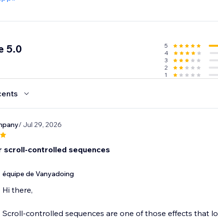
5
e 5.0
4
3
2
1
cents
ompany
/ Jul 29, 2026
r scroll-controlled sequences
équipe de Vanyadoing
Hi there,
Scroll-controlled sequences are one of those effects that l