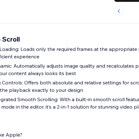
 Scroll
oading: Loads only the required frames at the appropriate s
ficient experience
mic: Automatically adjusts image quality and recalculates p
our content always looks its best
g Controls: Offers both absolute and relative settings for scr
 the playback exactly to your design
egrated Smooth Scrolling: With a built-in smooth scroll feat
 mode in the editor, it’s a 2-in-1 solution for stunning video 
ike Apple?