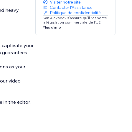
Visiter notre site
Contacter l'Assistance
and heavy
Politique de confidentialité
Ivan Alekseev s'assure qu'il respecte
la législation commerciale de l'UE.
Plus d'info
t captivate your
pp guarantees
ions as your
your video
 in the editor,
.