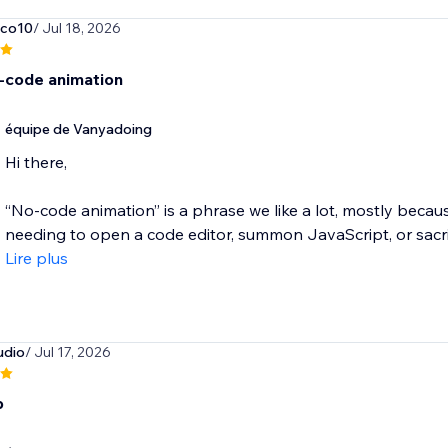
nco10
/ Jul 18, 2026
-code animation
équipe de Vanyadoing
Hi there,
“No-code animation” is a phrase we like a lot, mostly beca
needing to open a code editor, summon JavaScript, or sacrifi
Lire plus
udio
/ Jul 17, 2026
b