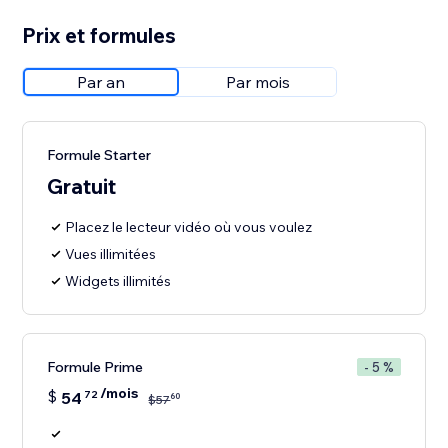
Prix et formules
Par an
Par mois
Formule Starter
Gratuit
Placez le lecteur vidéo où vous voulez
Vues illimitées
Widgets illimités
Formule Prime
- 5 %
/mois
$
54
72
60
$
57