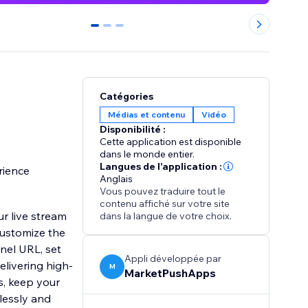
0
1
2
Catégories
Médias et contenu
Vidéo
Disponibilité :
Cette application est disponible
dans le monde entier.
Langues de l'application :
rience
Anglais
Vous pouvez traduire tout le
contenu affiché sur votre site
ur live stream
dans la langue de votre choix.
 Customize the
nel URL, set
Appli développée par
livering high-
M
MarketPushApps
s, keep your
lessly and