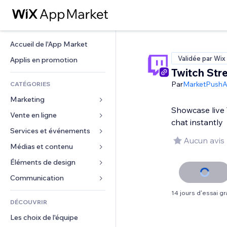
Accueil de l'App Market
Validée par Wix
Applis en promotion
Twitch Str
Par
MarketPush
CATÉGORIES
Marketing
Showcase live 
Vente en ligne
Publicités
chat instantly
Mobile
Services et événements
Applis pour les boutiques
Aucun avis
Données analytiques
Expédition et livraison
Médias et contenu
Hôtels
Réseaux sociaux
Boutons Vente
Événements
Éléments de design
Galerie
Référencement (SEO)
Cours en ligne
Restaurants
Musique
Cartes et navigation
Communication 
Engagement
Impression à la demande
Immobilier
Podcasts
Confidentialité
Formulaires
14 jours d'essai gra
Classement de sites
Comptabilité
DÉCOUVRIR
Réservations
Photographie
Horloge
Blog
E-mail
Coupons et fidélisation
Les choix de l'équipe
Vidéo
Modèles de pages
Sondages