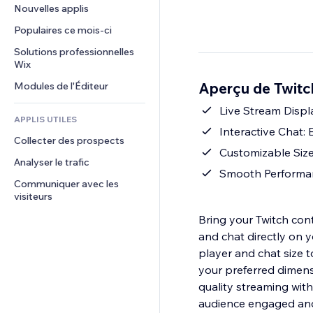
Conversion
Solutions d'entreposage
Nouvelles applis
PDF
Effets sur images
Chat
Dropshipping
Partage de fichiers
Populaires ce mois‑ci
Boutons et menus
Commentaires
Tarifs et abonnement
Actualités
Bannières et badges
Solutions professionnelles 
Téléphone
Financement participatif
Wix
Services de contenu
Calculateurs
Communauté
Alimentation et boissons
Aperçu de Twitc
Modules de l'Éditeur
Effets de texte
Rechercher
Avis et commentaires
Météo
Live Stream Displ
CRM
APPLIS UTILES
Graphiques et tableaux
Interactive Chat:
Collecter des prospects
Customizable Size:
Analyser le trafic
Smooth Performanc
Communiquer avec les 
visiteurs
Bring your Twitch cont
and chat directly on y
player and chat size t
your preferred dimens
quality streaming with
audience engaged and 