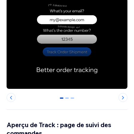
0
1
2
Aperçu de Track : page de suivi des
commandes