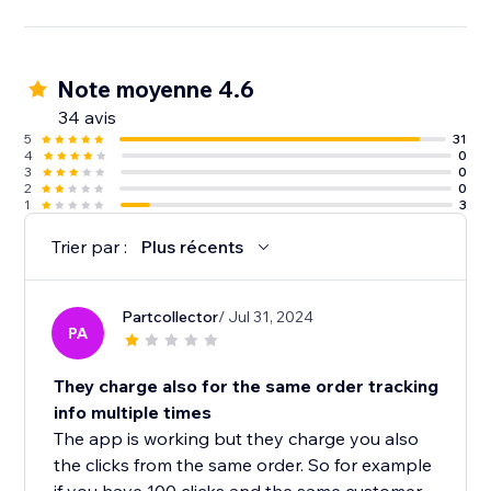
Note moyenne 4.6
34 avis
5
31
4
0
3
0
2
0
1
3
Trier par :
Plus récents
Partcollector
/ Jul 31, 2024
PA
They charge also for the same order tracking
info multiple times
The app is working but they charge you also
the clicks from the same order. So for example