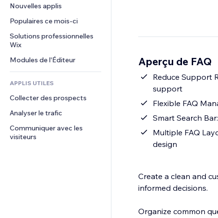
Conversion
Solutions d'entreposage
Nouvelles applis
PDF
Effets sur images
Chat
Dropshipping
Partage de fichiers
Populaires ce mois‑ci
Boutons et menus
Commentaires
Tarifs et abonnement
Actualités
Bannières et badges
Solutions professionnelles 
Téléphone
Financement participatif
Wix
Services de contenu
Calculateurs
Communauté
Alimentation et boissons
Aperçu de FAQ
Modules de l'Éditeur
Effets de texte
Rechercher
Avis et commentaires
Météo
Reduce Support R
CRM
APPLIS UTILES
support
Graphiques et tableaux
Collecter des prospects
Flexible FAQ Mana
Analyser le trafic
Smart Search Bar: 
Communiquer avec les 
Multiple FAQ Layo
visiteurs
design
Create a clean and cu
informed decisions.
Organize common quest