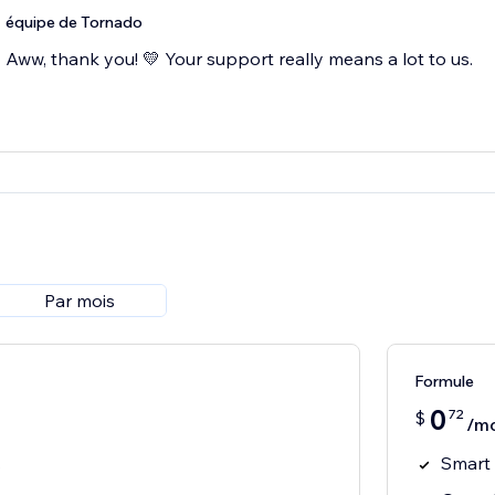
équipe de Tornado
Aww, thank you! 💛 Your support really means a lot to us.
Par mois
Formule
0
72
$
/mo
Smart
s