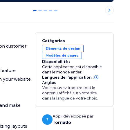
0
1
2
3
4
Catégories
 on customer
Éléments de design
Modèles de pages
Disponibilité :
Cette application est disponible
 feature
dans le monde entier.
Langues de l'application :
h your website
Anglais
Vous pouvez traduire tout le
contenu affiché sur votre site
dans la langue de votre choix.
s and make
Appli développée par
T
Tornado
izing layouts