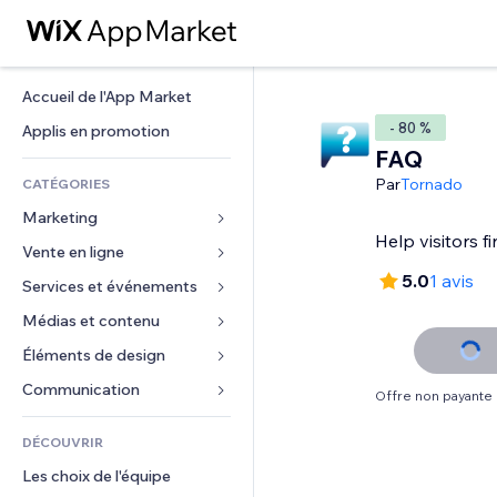
Accueil de l'App Market
- 80 %
Applis en promotion
FAQ
Par
Tornado
CATÉGORIES
Marketing
Help visitors f
Vente en ligne
Publicités
5.0
1 avis
Mobile
Services et événements
Applis pour les boutiques
Données analytiques
Expédition et livraison
Médias et contenu
Hôtels
Réseaux sociaux
Boutons Vente
Événements
Éléments de design
Galerie
Référencement (SEO)
Cours en ligne
Restaurants
Musique
Cartes et navigation
Communication 
Offre non payante
Engagement
Impression à la demande
Immobilier
Podcasts
Confidentialité
Formulaires
Classement de sites
Comptabilité
DÉCOUVRIR
Réservations
Photographie
Horloge
Blog
E-mail
Coupons et fidélisation
Les choix de l'équipe
Vidéo
Modèles de pages
Sondages