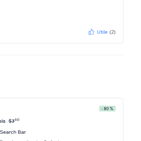
Utile
(2)
- 80 %
60
is
$
3
 Search Bar