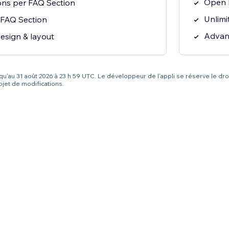
Open F
ons per FAQ Section
Unlimi
 FAQ Section
Advan
esign & layout
squ'au 31 août 2026 à 23 h 59 UTC. Le développeur de l'appli se réserve le dro
bjet de modifications.