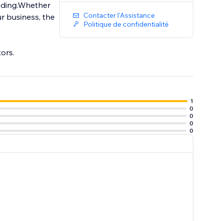
coding.Whether
Contacter l'Assistance
ur business, the
Politique de confidentialité
ors.
1
0
0
0
0