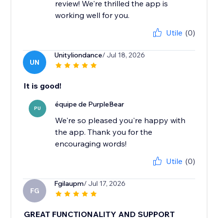
review! We're thrilled the app is
working well for you.
Utile
(0)
Unityliondance
/ Jul 18, 2026
UN
It is good!
équipe de PurpleBear
PU
We're so pleased you're happy with
the app. Thank you for the
encouraging words!
Utile
(0)
Fgilaupm
/ Jul 17, 2026
FG
GREAT FUNCTIONALITY AND SUPPORT