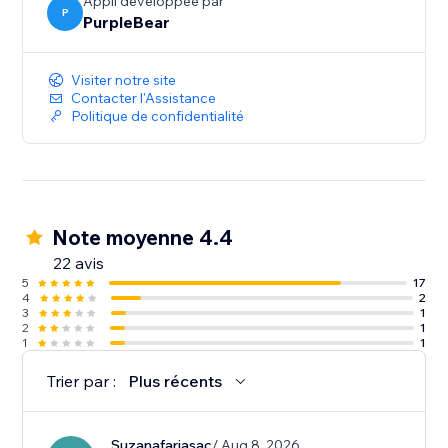
Appli développée par
P
PurpleBear
Visiter notre site
Contacter l'Assistance
Politique de confidentialité
Note moyenne 4.4
22 avis
5
17
4
2
3
1
2
1
1
1
Trier par :
Plus récents
Suzanafariasac
/ Aug 8, 2026