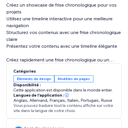
Créez un showcase de frise chronologique pour vos
projets
Utilisez une timeline interactive pour une meilleure
navigation
Structurez vos contenus avec une frise chronologique
claire
Présentez votre contenu avec une timeline élégante
Créez rapidement une frise chronologique ou un
widget de timeline professionnel pour structurer vos
Catégories
contenus. Installez l’application dès aujourd’hui et
Éléments de design
Modèles de pages
améliorez votre storytelling avec une timeline
Disponibilité :
moderne.
Cette application est disponible dans le monde entier.
Langues de l'application :
Anglais
,
Allemand
,
Français
,
Italien
,
Portugais
,
Russe
Vous pouvez traduire tout le contenu affiché sur votre
site dans la langue de votre choix.