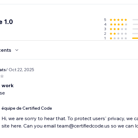
ue votre audience soit sur ordinateur ou mobile, soyez assur
a parfaitement sur n'importe quel appareil.
5
 1.0
4
3
2
1
cents
ats
/ Oct 22, 2025
 work
se
équipe de Certified Code
Hi, we are sorry to hear that. To protect users' privacy, we 
site here. Can you email team@certifiedcode.us so we can l