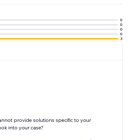
é que votre
0
0
0
0
3
cannot provide solutions specific to your
ook into your case?