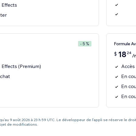
Effects
ter
Formule A
- 5 %
18
24
$
/
Effects (Premium)
Accès 
 chat
En cou
En cou
En cou
squ'au 9 août 2026 à 23 h 59 UTC. Le développeur de l'appli se réserve le droi
bjet de modifications.