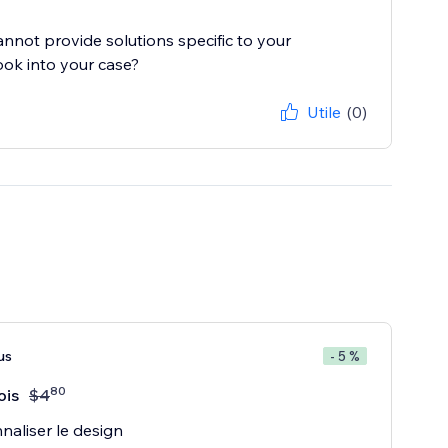
cannot provide solutions specific to your
ook into your case?
Utile
(0)
us
- 5 %
80
ois
$
4
naliser le design