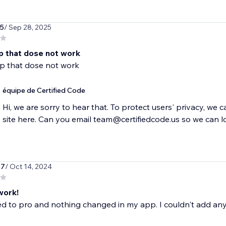
5
/ Sep 28, 2025
p that dose not work
p that dose not work
équipe de Certified Code
Hi, we are sorry to hear that. To protect users' privacy, we 
site here. Can you email team@certifiedcode.us so we can l
s7
/ Oct 14, 2024
work!
d to pro and nothing changed in my app. I couldn't add an