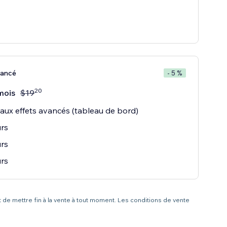
vancé
- 5 %
20
mois
$
19
aux effets avancés (tableau de bord)
rs
rs
rs
t de mettre fin à la vente à tout moment. Les conditions de vente