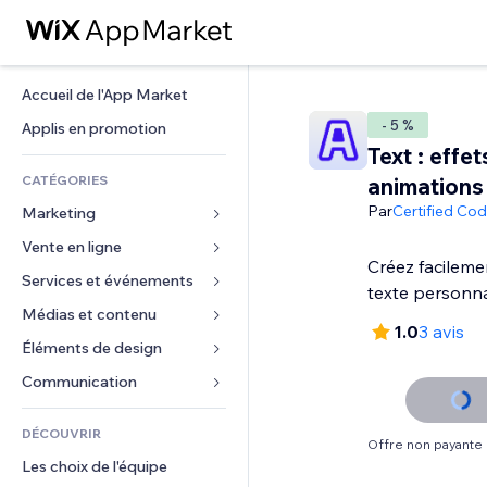
Accueil de l'App Market
- 5 %
Applis en promotion
Text : effet
CATÉGORIES
animations
Par
Certified Co
Marketing
Vente en ligne
Publicités
Créez facileme
Mobile
Services et événements
Applis pour les boutiques
texte personna
Données analytiques
Expédition et livraison
Médias et contenu
Hôtels
1.0
3 avis
Réseaux sociaux
Boutons Vente
Événements
Éléments de design
Galerie
Référencement (SEO)
Cours en ligne
Restaurants
Musique
Cartes et navigation
Communication 
Engagement
Impression à la demande
Immobilier
Podcasts
Confidentialité
Formulaires
Classement de sites
Comptabilité
DÉCOUVRIR
Réservations
Photographie
Horloge
Blog
Offre non payante
E-mail
Coupons et fidélisation
Les choix de l'équipe
Vidéo
Modèles de pages
Sondages