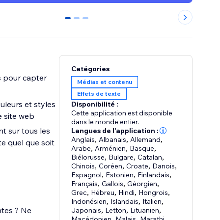
0
1
2
Catégories
s pour capter
Médias et contenu
Effets de texte
uleurs et styles
Disponibilité :
Cette application est disponible
e site web
dans le monde entier.
t sur tous les
Langues de l'application :
Anglais
,
Albanais
,
Allemand
,
te quel que soit
Arabe
,
Arménien
,
Basque
,
Biélorusse
,
Bulgare
,
Catalan
,
Chinois
,
Coréen
,
Croate
,
Danois
,
Espagnol
,
Estonien
,
Finlandais
,
Français
,
Gallois
,
Géorgien
,
Grec
,
Hébreu
,
Hindi
,
Hongrois
,
Indonésien
,
Islandais
,
Italien
,
ntes ? Ne
Japonais
,
Letton
,
Lituanien
,
Macédonien
,
Malais
,
Marathi
,