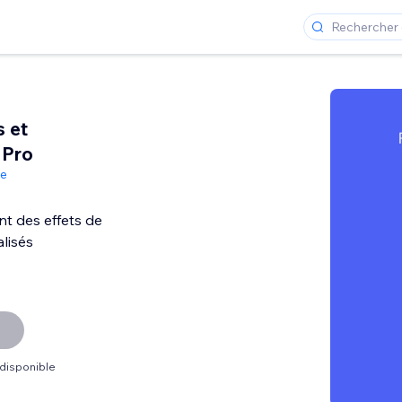
s et
 Pro
de
nt des effets de
lisés
 disponible