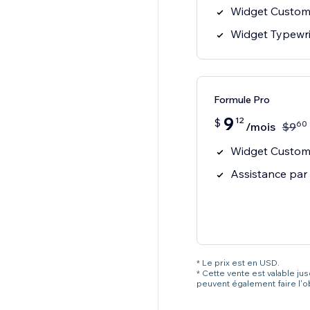
Widget Custom 
Widget Typewri
Formule Pro
9
12
$
60
/mois
$
9
Widget Custom 
Assistance par
* Le prix est en USD.
* Cette vente est valable ju
peuvent également faire l'o