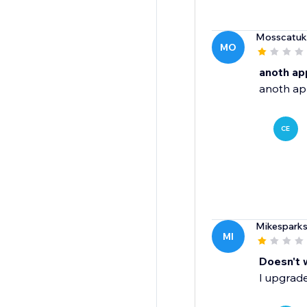
Mosscatuk
MO
anoth ap
anoth ap
CE
Mikespark
MI
Doesn't 
I upgrade