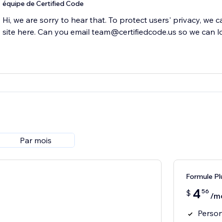
équipe de Certified Code
Hi, we are sorry to hear that. To protect users' privacy, we 
site here. Can you email team@certifiedcode.us so we can l
Par mois
Formule Pl
4
56
$
/m
Person