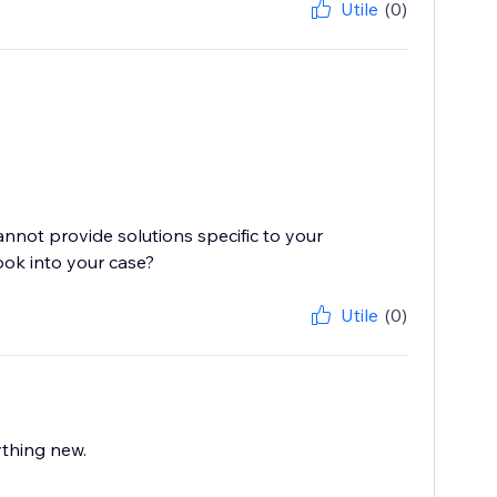
Utile
(0)
cannot provide solutions specific to your
ook into your case?
Utile
(0)
ything new.