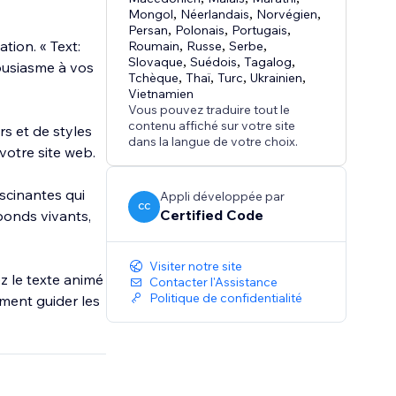
Mongol
,
Néerlandais
,
Norvégien
,
Persan
,
Polonais
,
Portugais
,
tion. « Text:
Roumain
,
Russe
,
Serbe
,
Slovaque
,
Suédois
,
Tagalog
,
ousiasme à vos
Tchèque
,
Thaï
,
Turc
,
Ukrainien
,
Vietnamien
Vous pouvez traduire tout le
contenu affiché sur votre site
rs et de styles
dans la langue de votre choix.
votre site web.
scinantes qui
Appli développée par
CC
Certified Code
bonds vivants,
Visiter notre site
z le texte animé
Contacter l'Assistance
Politique de confidentialité
ment guider les
n codage requis.
s de texte.