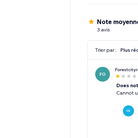
Design responsive : Q
texte animé s'afficher
Note moyenne
3 avis
Trier par :
Plus ré
Forestcityr
FO
Does not
Cannot u
CE