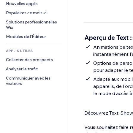
Conversion
Solutions d'entreposage
Nouvelles applis
PDF
Effets sur images
Chat
Dropshipping
Partage de fichiers
Populaires ce mois‑ci
Boutons et menus
Commentaires
Tarifs et abonnement
Actualités
Bannières et badges
Solutions professionnelles 
Téléphone
Financement participatif
Wix
Services de contenu
Calculateurs
Communauté
Alimentation et boissons
Aperçu de Text :
Modules de l'Éditeur
Effets de texte
Rechercher
Avis et commentaires
Météo
Animations de tex
CRM
APPLIS UTILES
instantanément l'a
Graphiques et tableaux
Collecter des prospects
Options de personn
Analyser le trafic
pour adapter le t
Communiquer avec les 
Adapté aux mobile
visiteurs
appareils, de l'or
le mode d'accès à 
Découvrez Text: Show
Vous souhaitez faire r