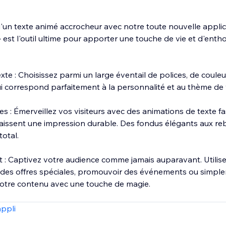
'un texte animé accrocheur avec notre toute nouvelle applica
est l'outil ultime pour apporter une touche de vie et d'enth
xte : Choisissez parmi un large éventail de polices, de couleu
ui correspond parfaitement à la personnalité et au thème de 
 : Émerveillez vos visiteurs avec des animations de texte fa
t laissent une impression durable. Des fondus élégants aux re
total.
: Captivez votre audience comme jamais auparavant. Utilise
des offres spéciales, promouvoir des événements ou simple
 votre contenu avec une touche de magie.
tégrez l'application à votre site web en toute simplicité. Aucu
appli
vous émerveillerez vos visiteurs avec de superbes animation