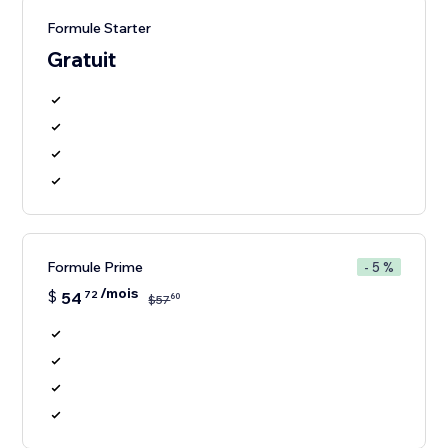
Formule Starter
Gratuit
Formule Prime
- 5 %
/mois
$
54
72
60
$
57