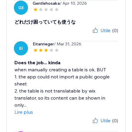
Gentlehosaka
/ Apr 10, 2026
GE
どれだけ困っていても使うな
Utile
(0)
Eitanrieger
/ Mar 31, 2026
EI
Does the job... kinda
when manually creating a table is ok. BUT
1. the app could not import a public google
sheet
2. the table is not translatable by wix
translator, so its content can be shown in
only...
Lire plus
Utile
(0)