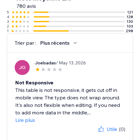
780 avis
5
121
4
128
3
130
2
103
1
298
Trier par :
Plus récents
Joelsadas
/ May 13, 2026
JO
Not Responsive
This table is not responsive, it gets cut off in
mobile view. The type does not wrap around.
It's also not flexible when editing. If you need
to add more data in the middle,...
Lire plus
Utile
(0)