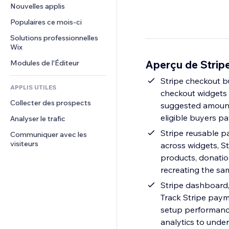
Conversion
Solutions d'entreposage
Nouvelles applis
PDF
Effets sur images
Chat
Dropshipping
Partage de fichiers
Populaires ce mois‑ci
Boutons et menus
Commentaires
Tarifs et abonnement
Actualités
Bannières et badges
Solutions professionnelles 
Téléphone
Financement participatif
Wix
Services de contenu
Calculateurs
Communauté
Alimentation et boissons
Aperçu de Strip
Modules de l'Éditeur
Effets de texte
Rechercher
Avis et commentaires
Météo
Stripe checkout 
CRM
APPLIS UTILES
checkout widgets 
Graphiques et tableaux
Collecter des prospects
suggested amounts
eligible buyers p
Analyser le trafic
Stripe reusable p
Communiquer avec les 
visiteurs
across widgets, St
products, donatio
recreating the sa
Stripe dashboard,
Track Stripe pay
setup performance,
analytics to und