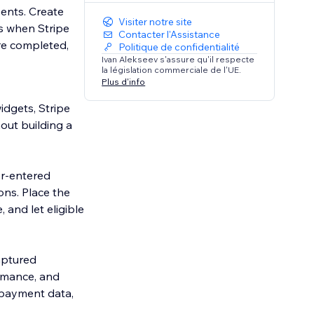
ents. Create
Visiter notre site
ns when Stripe
Contacter l'Assistance
re completed,
Politique de confidentialité
Ivan Alekseev s'assure qu'il respecte
la législation commerciale de l'UE.
Plus d'info
idgets, Stripe
out building a
er-entered
ons. Place the
 and let eligible
aptured
rmance, and
 payment data,