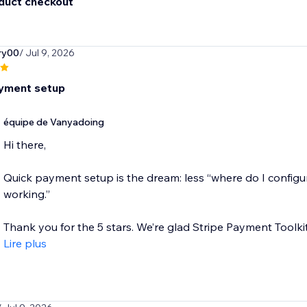
duct checkout
ary00
/ Jul 9, 2026
yment setup
équipe de Vanyadoing
Hi there,
Quick payment setup is the dream: less “where do I configure
working.”
Thank you for the 5 stars. We’re glad Stripe Payment Toolki
Lire plus