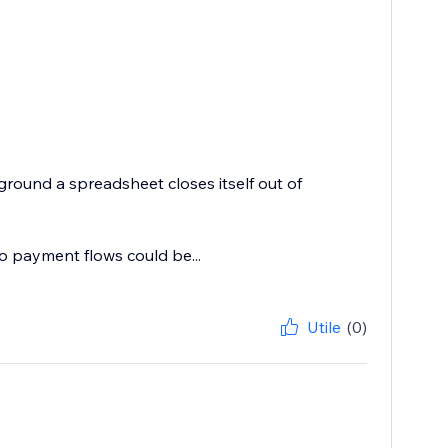
ound a spreadsheet closes itself out of
so payment flows could be...
Utile
(0)