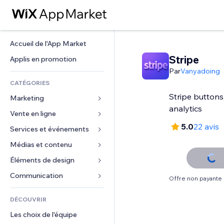
Accueil de l'App Market
Stripe
Applis en promotion
Par
Vanyadoing
CATÉGORIES
Stripe buttons
Marketing
analytics
Vente en ligne
Publicités
5.0
22 avis
Mobile
Services et événements
Applis pour les boutiques
Données analytiques
Expédition et livraison
Médias et contenu
Hôtels
Réseaux sociaux
Boutons Vente
Événements
Éléments de design
Galerie
Référencement (SEO)
Cours en ligne
Restaurants
Musique
Cartes et navigation
Communication 
Offre non payante
Engagement
Impression à la demande
Immobilier
Podcasts
Confidentialité
Formulaires
Classement de sites
Comptabilité
DÉCOUVRIR
Réservations
Photographie
Horloge
Blog
E-mail
Coupons et fidélisation
Les choix de l'équipe
Vidéo
Modèles de pages
Sondages