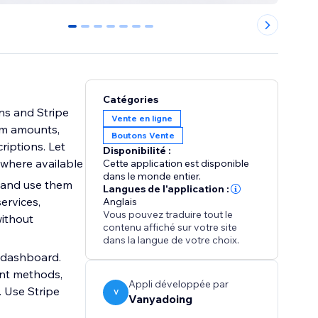
0
1
2
3
4
5
6
Catégories
ns and Stripe
Vente en ligne
om amounts,
Boutons Vente
iptions. Let
Disponibilité :
where available
Cette application est disponible
dans le monde entier.
 and use them
Langues de l'application :
ervices,
Anglais
Vous pouvez traduire tout le
without
contenu affiché sur votre site
dans la langue de votre choix.
 dashboard.
ent methods,
Appli développée par
. Use Stripe
V
Vanyadoing