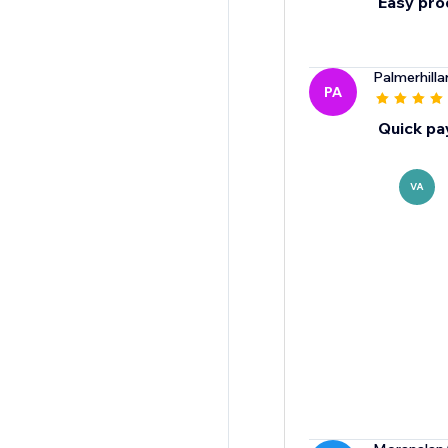
Easy pro
Palmerhill
PA
Quick pa
VA