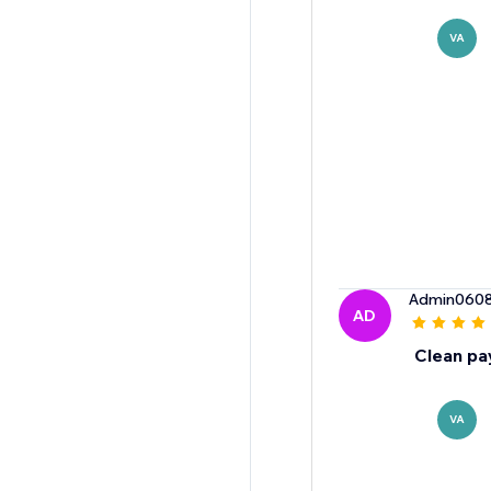
VA
Admin060
AD
Clean pa
VA