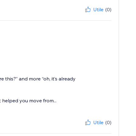
Utile
(0)
 this?” and more “oh, it’s already
t helped you move from...
Utile
(0)