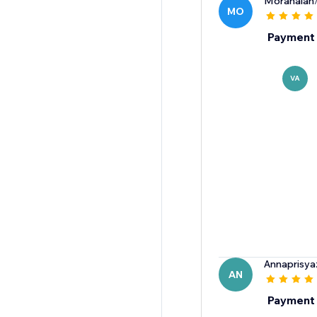
Moranalan
MO
Payment 
VA
Annaprisy
AN
Payment 