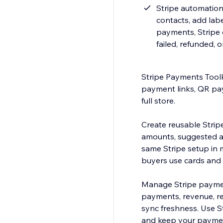
Stripe automation
contacts, add labe
payments, Stripe 
failed, refunded, 
Stripe Payments Toolk
payment links, QR pay
full store.
Create reusable Strip
amounts, suggested am
same Stripe setup in m
buyers use cards and
Manage Stripe paymen
payments, revenue, re
sync freshness. Use S
and keep your payment