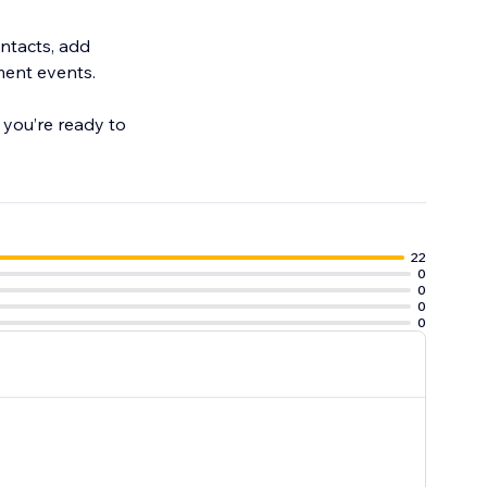
ontacts, add
yment events.
 you’re ready to
22
0
0
0
0