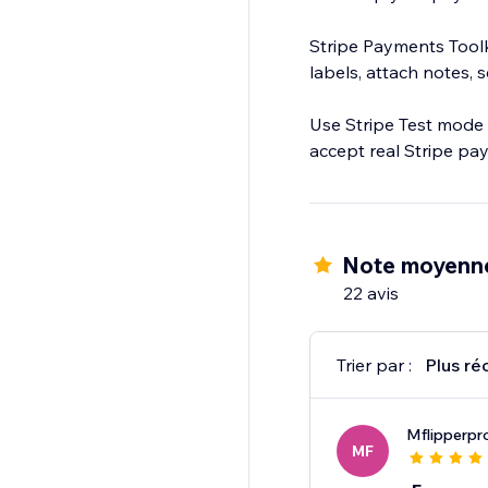
Stripe Payments Toolk
labels, attach notes, 
Use Stripe Test mode t
accept real Stripe pa
Note moyenn
22 avis
Trier par :
Plus ré
Mflipperpr
MF