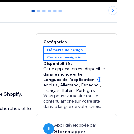
0
1
2
3
4
5
Catégories
Éléments de design
Cartes et navigation
Disponibilité :
Cette application est disponible
dans le monde entier.
Langues de l'application :
Anglais
,
Allemand
,
Espagnol
,
Français
,
Italien
,
Portugais
ue Shopify.
Vous pouvez traduire tout le
contenu affiché sur votre site
dans la langue de votre choix.
cherches et le
Appli développée par
S
Storemapper