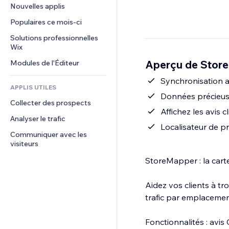
Conversion
Solutions d'entreposage
Nouvelles applis
PDF
Effets sur images
Chat
Dropshipping
Partage de fichiers
Populaires ce mois‑ci
Boutons et menus
Commentaires
Tarifs et abonnement
Actualités
Bannières et badges
Solutions professionnelles 
Téléphone
Financement participatif
Wix
Services de contenu
Calculateurs
Communauté
Alimentation et boissons
Aperçu de Stor
Modules de l'Éditeur
Effets de texte
Rechercher
Avis et commentaires
Météo
Synchronisation a
CRM
APPLIS UTILES
Graphiques et tableaux
Données précieuse
Collecter des prospects
Affichez les avis 
Analyser le trafic
Localisateur de pr
Communiquer avec les 
visiteurs
StoreMapper : la carte
Aidez vos clients à tr
trafic par emplacemen
Fonctionnalités : avis 