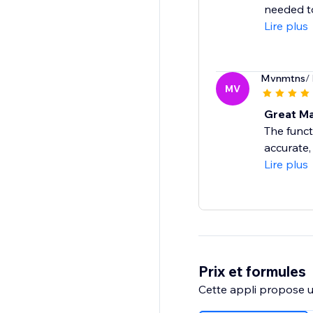
needed t
Lire plus
Mvnmtns
/
MV
Great Ma
The funct
accurate, 
Lire plus
Prix et formules
Cette appli propose un