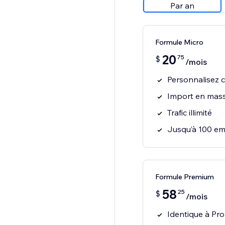
Par an
Formule Micro
20
75
$
/mois
Personnalisez 
Import en mass
Trafic illimité
Jusqu’à 100 e
Formule Premium
58
25
$
/mois
Identique à Pro