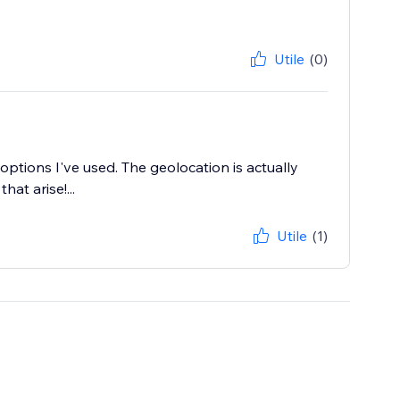
Utile
(0)
ptions I've used. The geolocation is actually
hat arise!...
Utile
(1)