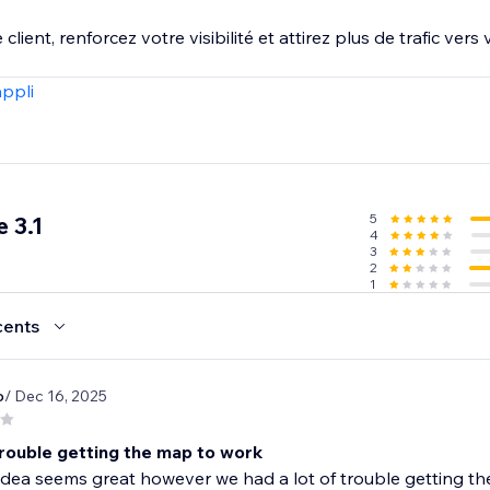
client, renforcez votre visibilité et attirez plus de trafic vers
appli
5
 3.1
4
3
2
1
cents
o
/ Dec 16, 2025
rouble getting the map to work
dea seems great however we had a lot of trouble getting the