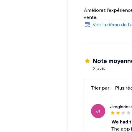
Améliorez l’expérience 
vente.
Voir la démo de l'
Note moyenne
2 avis
Trier par :
Plus ré
Jimglorios
JI
We had t
The app i