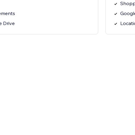
Shopp
Googl
e Drive
Locati