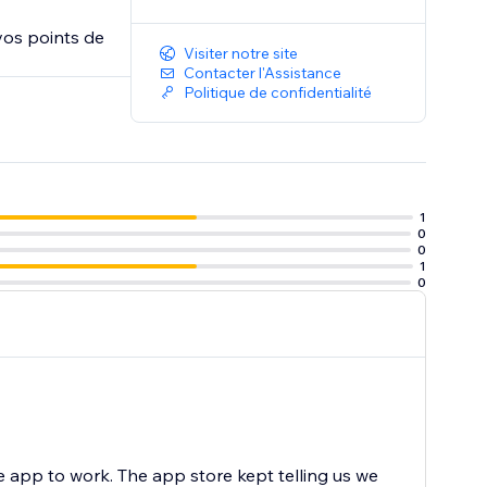
 vos points de
Visiter notre site
Contacter l'Assistance
Politique de confidentialité
1
0
0
1
0
 app to work. The app store kept telling us we