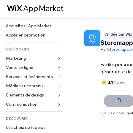
Accueil de l'App Market
Validée par Wix
Applis en promotion
Storemapp
Par
Storemappe
CATÉGORIES
Marketing
Facile, personn
Vente en ligne
Publicités
générateur de 
Mobile
Services et événements
Applis pour les boutiques
3.1
2 avis
Données analytiques
Expédition et livraison
Médias et contenu
Hôtels
Réseaux sociaux
Boutons Vente
Événements
Éléments de design
Galerie
Référencement (SEO)
Cours en ligne
Restaurants
Musique
Cartes et navigation
Communication 
Engagement
Impression à la demande
Immobilier
Podcasts
Confidentialité
Formulaires
7 jours d'essai grat
Classement de sites
Comptabilité
DÉCOUVRIR
Réservations
Photographie
Horloge
Blog
E-mail
Coupons et fidélisation
Les choix de l'équipe
Vidéo
Modèles de pages
Sondages