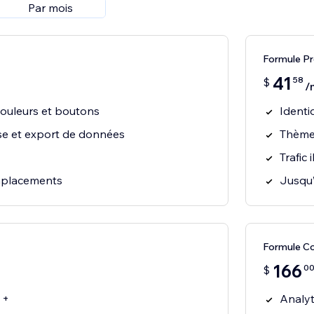
Par mois
Formule P
41
58
$
/
couleurs et boutons
Identi
e et export de données
Thèmes
Trafic i
mplacements
Jusqu
Formule C
166
0
$
 +
Analyt