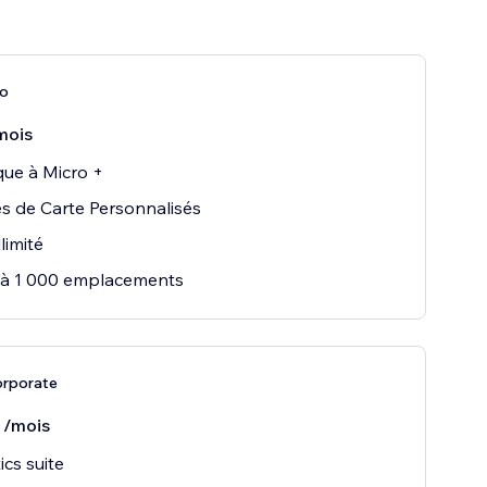
ro
mois
que à Micro +
 de Carte Personnalisés
llimité
’à 1 000 emplacements
orporate
0
/mois
ics suite