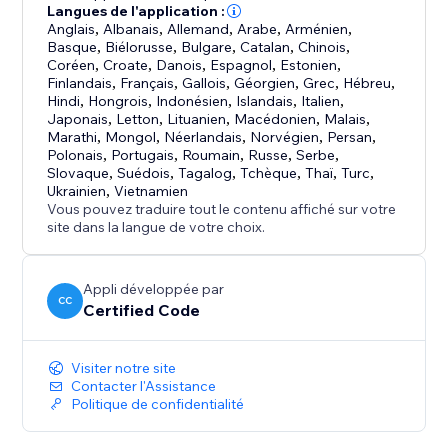
Langues de l'application :
Anglais
,
Albanais
,
Allemand
,
Arabe
,
Arménien
,
Basque
,
Biélorusse
,
Bulgare
,
Catalan
,
Chinois
,
Coréen
,
Croate
,
Danois
,
Espagnol
,
Estonien
,
Finlandais
,
Français
,
Gallois
,
Géorgien
,
Grec
,
Hébreu
,
Hindi
,
Hongrois
,
Indonésien
,
Islandais
,
Italien
,
Japonais
,
Letton
,
Lituanien
,
Macédonien
,
Malais
,
Marathi
,
Mongol
,
Néerlandais
,
Norvégien
,
Persan
,
Polonais
,
Portugais
,
Roumain
,
Russe
,
Serbe
,
Slovaque
,
Suédois
,
Tagalog
,
Tchèque
,
Thaï
,
Turc
,
Ukrainien
,
Vietnamien
Vous pouvez traduire tout le contenu affiché sur votre
site dans la langue de votre choix.
Appli développée par
CC
Certified Code
Visiter notre site
Contacter l'Assistance
Politique de confidentialité