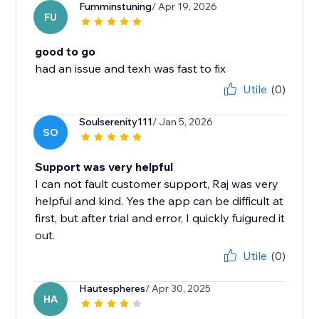
Fumminstuning
/ Apr 19, 2026
FU
good to go
had an issue and texh was fast to fix
Utile
(0)
Soulserenity111
/ Jan 5, 2026
SO
Support was very helpful
I can not fault customer support, Raj was very
helpful and kind. Yes the app can be difficult at
first, but after trial and error, I quickly fuigured it
out.
Utile
(0)
Hautespheres
/ Apr 30, 2025
HA