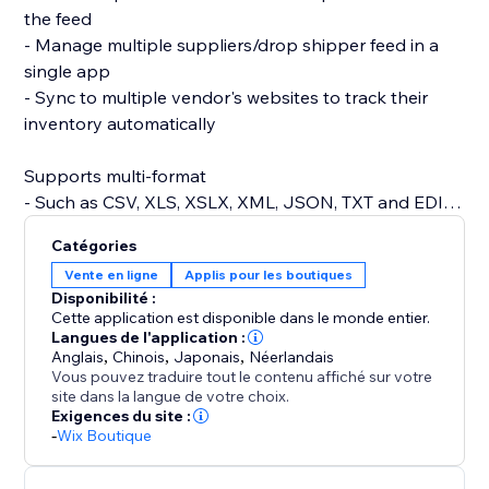
the feed
- Manage multiple suppliers/drop shipper feed in a
single app
- Sync to multiple vendor's websites to track their
inventory automatically
Supports multi-format
- Such as CSV, XLS, XSLX, XML, JSON, TXT and EDI.
Catégories
Supports prefix/suffix
Vente en ligne
Applis pour les boutiques
- Add prefix/suffix to your SKU for better processing
Disponibilité :
Cette application est disponible dans le monde entier.
Set the synchronization frequency to as often as
Langues de l'application :
Anglais
,
Chinois
,
Japonais
,
Néerlandais
every hour for up-to-date inventory tracking
Vous pouvez traduire tout le contenu affiché sur votre
site dans la langue de votre choix.
Exigences du site :
-
Wix Boutique