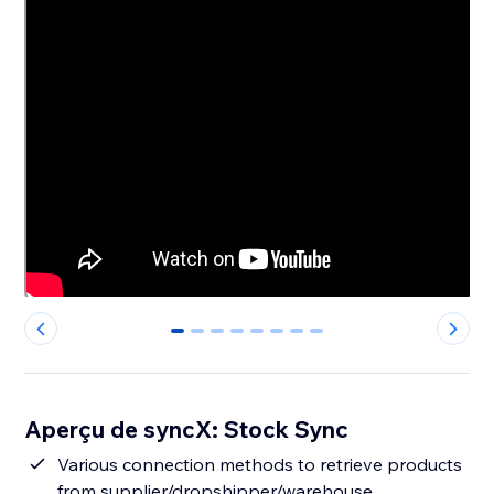
0
1
2
3
4
5
6
7
Aperçu de syncX: Stock Sync
Various connection methods to retrieve products
from supplier/dropshipper/warehouse