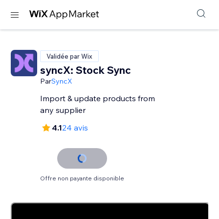
Validée par Wix
syncX: Stock Sync
Par
SyncX
Import & update products from
any supplier
4.1
24 avis
Offre non payante disponible