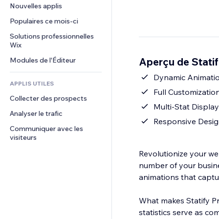
Conversion
Solutions d'entreposage
Nouvelles applis
PDF
Effets sur images
Chat
Dropshipping
Partage de fichiers
Populaires ce mois‑ci
Boutons et menus
Commentaires
Tarifs et abonnement
Actualités
Bannières et badges
Solutions professionnelles 
Téléphone
Financement participatif
Wix
Services de contenu
Calculateurs
Communauté
Alimentation et boissons
Aperçu de Statif
Modules de l'Éditeur
Effets de texte
Rechercher
Avis et commentaires
Météo
Dynamic Animation
CRM
APPLIS UTILES
Graphiques et tableaux
Full Customizatio
Collecter des prospects
Multi-Stat Display
Analyser le trafic
Responsive Design
Communiquer avec les 
visiteurs
Revolutionize your web
number of your busine
animations that captur
What makes Statify Pro
statistics serve as com