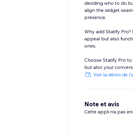
deciding who to do bu
align the widget seam
presence.
Why add Statify Pro? I
appeal but also functi
ones.
Choose Statify Pro to 
but also your conversi
Voir la démo de l'
Note et avis
Cette appli n’a pas enc