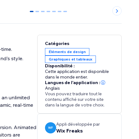
0
1
2
3
4
5
6
Catégories
-time.
Éléments de design
d's style.
Graphiques et tableaux
Disponibilité :
Cette application est disponible
dans le monde entier.
Langues de l'application :
Anglais
Vous pouvez traduire tout le
e an unlimited
contenu affiché sur votre site
amic, real-time
dans la langue de votre choix.
Appli développée par
version. Animated
WF
Wix Freaks
sitors are