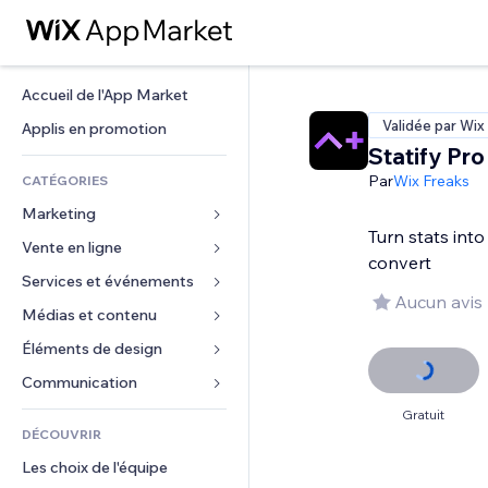
Accueil de l'App Market
Validée par Wix
Applis en promotion
Statify Pro
Par
Wix Freaks
CATÉGORIES
Marketing
Turn stats into
Vente en ligne
Publicités
convert
Mobile
Services et événements
Applis pour les boutiques
Aucun avis
Données analytiques
Expédition et livraison
Médias et contenu
Hôtels
Réseaux sociaux
Boutons Vente
Événements
Éléments de design
Galerie
Référencement (SEO)
Cours en ligne
Restaurants
Musique
Cartes et navigation
Communication 
Engagement
Impression à la demande
Immobilier
Podcasts
Confidentialité
Formulaires
Gratuit
Classement de sites
Comptabilité
DÉCOUVRIR
Réservations
Photographie
Horloge
Blog
E-mail
Coupons et fidélisation
Les choix de l'équipe
Vidéo
Modèles de pages
Sondages